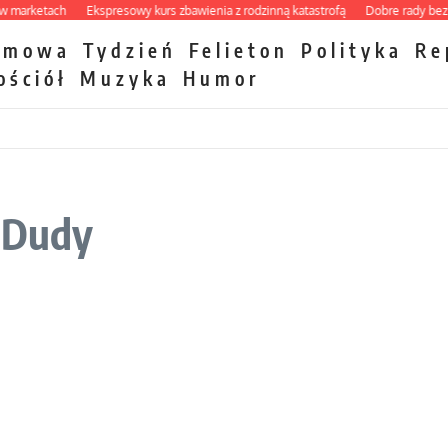
rketach
Ekspresowy kurs zbawienia z rodzinną katastrofą
Dobre rady bez pytan
zmowa
Tydzień
Felieton
Polityka
Re
ościół
Muzyka
Humor
y Dudy