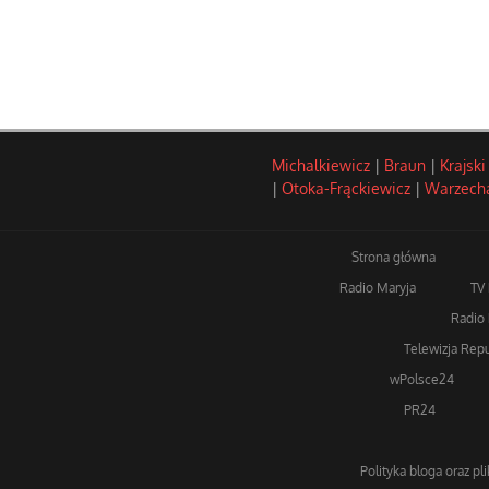
Michalkiewicz
|
Braun
|
Krajski
|
Otoka-Frąckiewicz
|
Warzech
Strona główna
Radio Maryja
TV
Radio 
Telewizja Repu
wPolsce24
PR24
Polityka bloga oraz pl