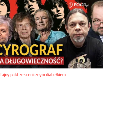
Tajny pakt ze scenicznym diabełkiem