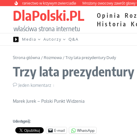
Przejdź do treści
skie wybraniectwo w krzywym zwierciadle
Mrożony owocowy zawrót głowy w ma
DlaPolski.PL
Opinia
Ro
Historia
K
właściwa strona internetu
Media
Autorzy
Q&A
Strona główna
/
Rozmowa
/
Trzy lata prezydentury Dudy
Trzy lata prezydentur
Jeden komentarz
Marek Jurek – Polski Punkt Widzenia
Udostępnij:
E-mail
WhatsApp