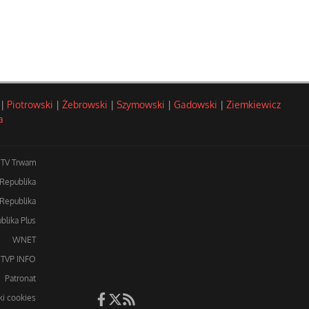
|
Piotrowski
|
Żebrowski
|
Szymowski
|
Gadowski
|
Ziemkiewicz
a
TV Trwam
 Republika
Republika
blika Plus
WNET
TVP INFO
Patronat
iki cookies