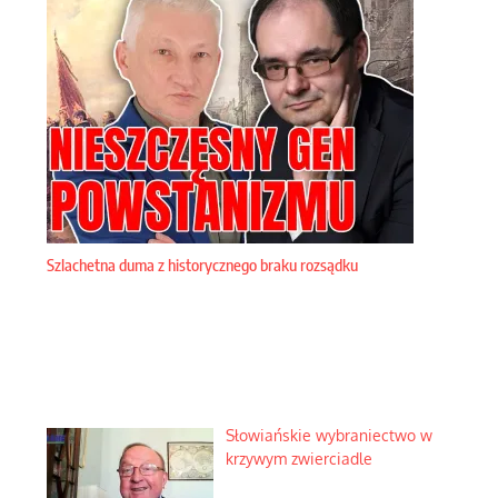
Szlachetna duma z historycznego braku rozsądku
Słowiańskie wybraniectwo w
krzywym zwierciadle