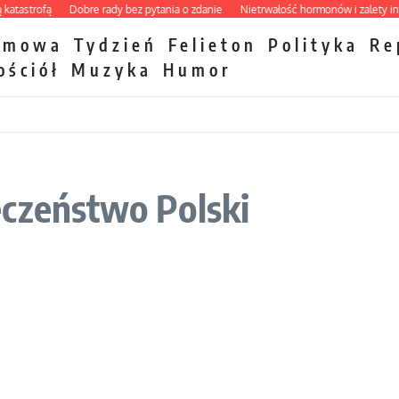
strofą
Dobre rady bez pytania o zdanie
Nietrwałość hormonów i zalety intercy
zmowa
Tydzień
Felieton
Polityka
Re
ościół
Muzyka
Humor
eczeństwo Polski