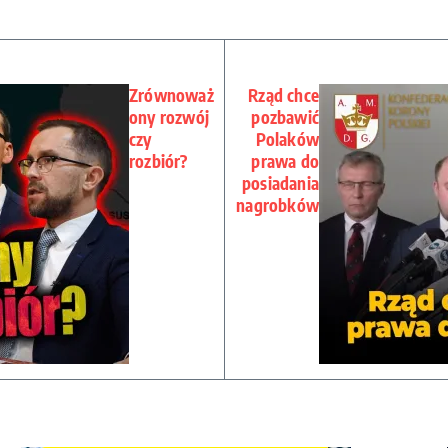
Zrównoważ
Rząd chce
ony rozwój
pozbawić
czy
Polaków
rozbiór?
prawa do
posiadania
nagrobków