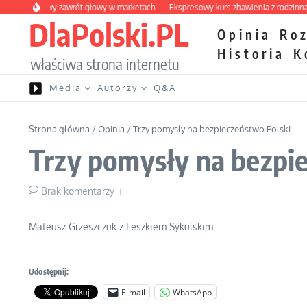
Przejdź do treści
 owocowy zawrót głowy w marketach
Ekspresowy kurs zbawienia z rodzinną kata
DlaPolski.PL
Opinia
Ro
Historia
K
właściwa strona internetu
Media
Autorzy
Q&A
Strona główna
/
Opinia
/
Trzy pomysły na bezpieczeństwo Polski
Trzy pomysły na bezpi
Brak komentarzy
Mateusz Grzeszczuk z Leszkiem Sykulskim
Udostępnij:
E-mail
WhatsApp