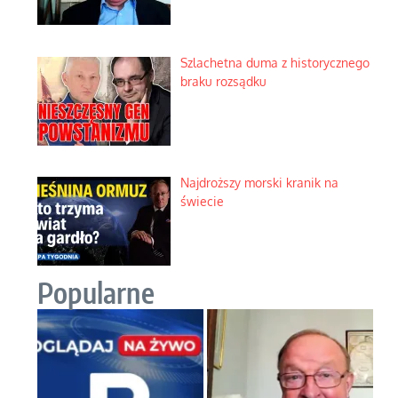
Szlachetna duma z historycznego
braku rozsądku
Najdroższy morski kranik na
świecie
Popularne