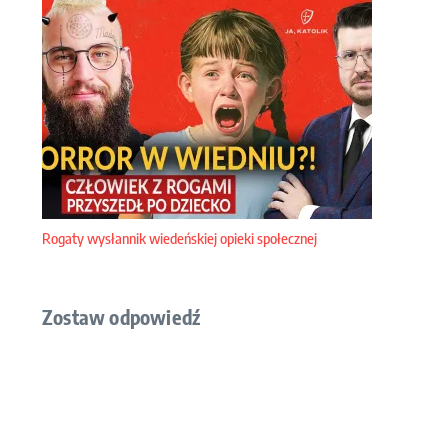
Rogaty wysłannik wiedeńskiej opieki społecznej
Zostaw odpowiedź