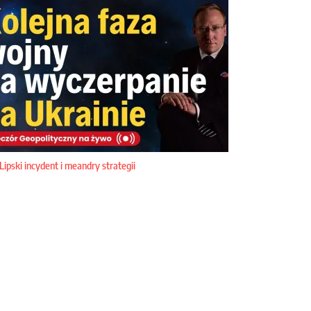
Lipski incydent i meandry strategii