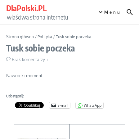
Przejdź do treści
DlaPolski.PL
Menu
właściwa strona internetu
Strona główna
/
Polityka
/
Tusk sobie poczeka
Tusk sobie poczeka
Brak komentarzy
Nawrocki moment
Udostępnij:
E-mail
WhatsApp