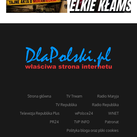
Strona główna
TV Trwam
Radio Maryja
TV Republika
Radio Republika
Telewizja Republika Plus
wPolsce24
WNET
PR24
TVP INFO
Patronat
Polityka bloga oraz pliki cookies