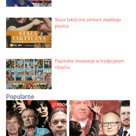
Staza taktyczna zamiast zwykłego
plastra
Papieskie innowacje w tradycyjnym
różańcu
Popularne