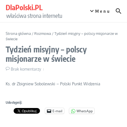
Przejdź do treści
DlaPolski.PL
Menu
właściwa strona internetu
Strona główna
/
Rozmowa
/
Tydzień misyjny – polscy misjonarze w
świecie
Tydzień misyjny – polscy
misjonarze w świecie
Brak komentarzy
Ks. dr Zbigniew Sobolewski – Polski Punkt Widzenia
Udostępnij:
E-mail
WhatsApp