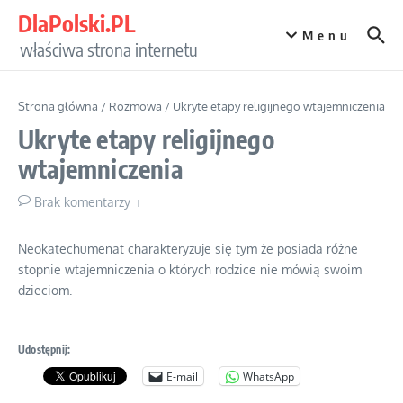
Przejdź do treści
DlaPolski.PL
Menu
właściwa strona internetu
Strona główna
/
Rozmowa
/
Ukryte etapy religijnego wtajemniczenia
Ukryte etapy religijnego
wtajemniczenia
Brak komentarzy
Neokatechumenat charakteryzuje się tym że posiada różne
stopnie wtajemniczenia o których rodzice nie mówią swoim
dzieciom.
Udostępnij:
E-mail
WhatsApp