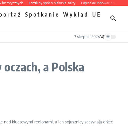
orycznych
Familijny spór o biskupie sakry
Papieskie innowacje w tradycyjnym
portaż
Spotkanie
Wykład
UE
7 sierpnia 2026
 oczach, a Polska
lę nad kluczowymi regionami, a ich sojusznicy zaczynają drżeć