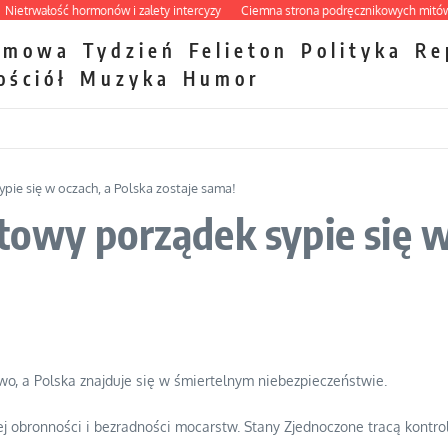
rwałość hormonów i zalety intercyzy
Ciemna strona podręcznikowych mitów hist
zmowa
Tydzień
Felieton
Polityka
Re
ościół
Muzyka
Humor
ie się w oczach, a Polska zostaje sama!
owy porządek sypie się w
o, a Polska znajduje się w śmiertelnym niebezpieczeństwie.
ej obronności i bezradności mocarstw. Stany Zjednoczone tracą kontro