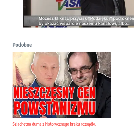
Podobne
Szlachetna duma z historycznego braku rozsądku