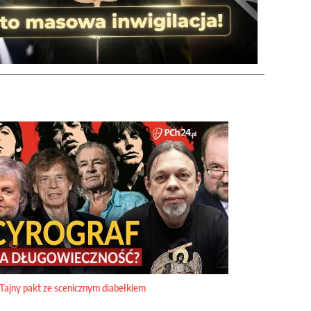
Tajny pakt ze scenicznym diabełkiem