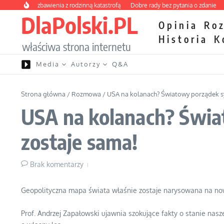
Przejdź do treści
wy kurs zbawienia z rodzinną katastrofą
Dobre rady bez pytania o zdanie
Niet
DlaPolski.PL
Opinia
Ro
Historia
K
właściwa strona internetu
Media
Autorzy
Q&A
Strona główna
/
Rozmowa
/
USA na kolanach? Światowy porządek syp
USA na kolanach? Świat
zostaje sama!
Brak komentarzy
Geopolityczna mapa świata właśnie zostaje narysowana na now
Prof. Andrzej Zapałowski ujawnia szokujące fakty o stanie nasz