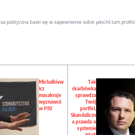
lasa polityczna bawi się w zapewnienie sobie jakichś tam prof
Michalkiew
Tak
icz
skarbówka
masakruje
sprawdza
wyznawcó
Twój
w PIS!
portfel.
Skandaliczn
a prawda o
systemie
KSeF