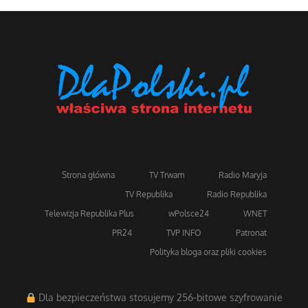
Strona główna
TV Trwam
Radio Maryja
TV Republika
Radio Republika
Telewizja Republika Plus
wPolsce24
WNET
PR24
TVP INFO
Patronat
Polityka bloga oraz pliki cookies
Dla bezpieczeństwa stosujemy 256-bitowe szyfrowanie