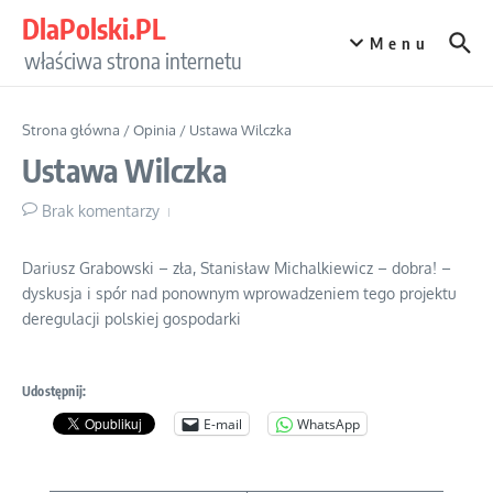
Przejdź do treści
DlaPolski.PL
Menu
właściwa strona internetu
Strona główna
/
Opinia
/
Ustawa Wilczka
Ustawa Wilczka
Brak komentarzy
Dariusz Grabowski – zła, Stanisław Michalkiewicz – dobra! –
dyskusja i spór nad ponownym wprowadzeniem tego projektu
deregulacji polskiej gospodarki
Udostępnij:
E-mail
WhatsApp