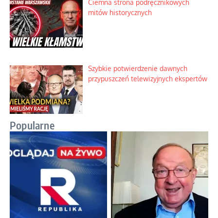
Ciemna strona podręcznikowych
mitów historycznych
Szybkie potwierdzenie dawnych
przypuszczeń telewizyjnych ekspertów
Popularne