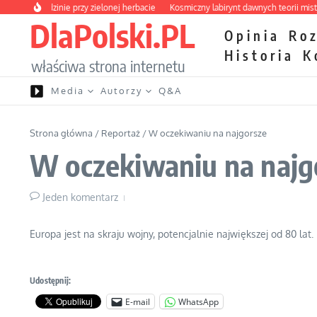
Przejdź do treści
ia o rodzinie przy zielonej herbacie
Kosmiczny labirynt dawnych teorii mistyczn
DlaPolski.PL
Opinia
Ro
Historia
K
właściwa strona internetu
Media
Autorzy
Q&A
Strona główna
/
Reportaż
/
W oczekiwaniu na najgorsze
W oczekiwaniu na najg
Jeden komentarz
Europa jest na skraju wojny, potencjalnie największej od 80 
Udostępnij:
E-mail
WhatsApp