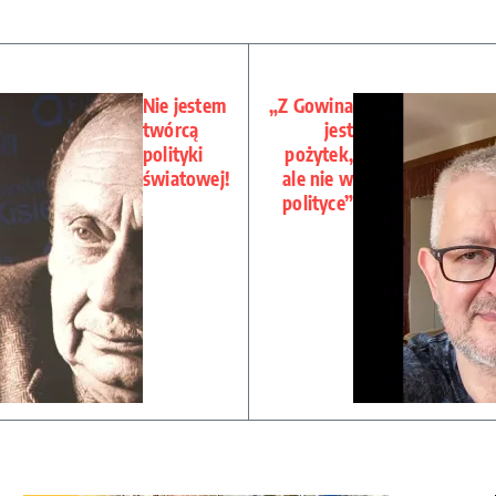
Nie jestem
„Z Gowina
twórcą
jest
polityki
pożytek,
światowej!
ale nie w
polityce”