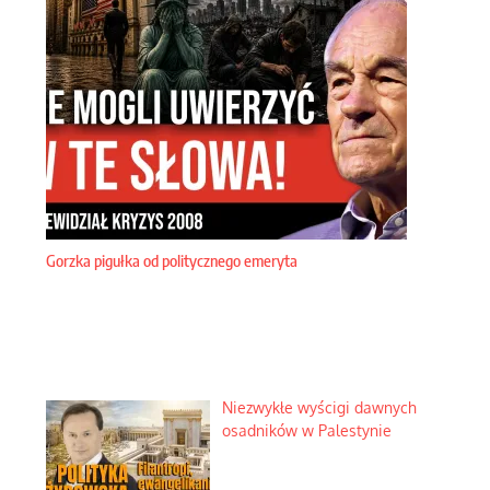
Gorzka pigułka od politycznego emeryta
Niezwykłe wyścigi dawnych
osadników w Palestynie