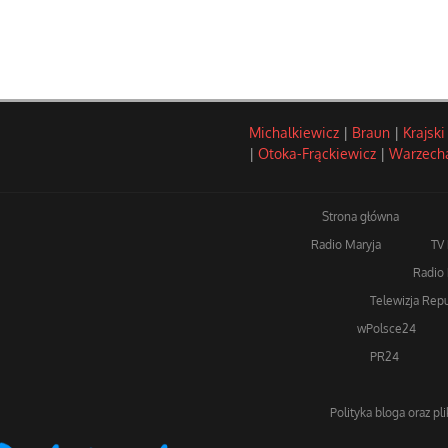
Michalkiewicz
|
Braun
|
Krajski
|
Otoka-Frąckiewicz
|
Warzech
Strona główna
Radio Maryja
TV
Radio 
Telewizja Repu
wPolsce24
PR24
Polityka bloga oraz pl