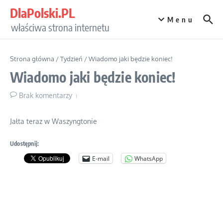
Przejdź do treści
DlaPolski.PL
Menu
właściwa strona internetu
Strona główna
/
Tydzień
/
Wiadomo jaki będzie koniec!
Wiadomo jaki będzie koniec!
Brak komentarzy
Jałta teraz w Waszyngtonie
Udostępnij:
E-mail
WhatsApp