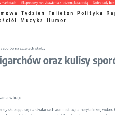
ketach
Ekspresowy kurs zbawienia z rodzinną katastrofą
Dobre rady bez pytan
zmowa
Tydzień
Felieton
Polityka
Re
ościół
Muzyka
Humor
isy sporów na szczytach władzy
ligarchów oraz kulisy spo
wania w kraju.
cznej, skupiając się na działaniach administracji amerykańskiej wob