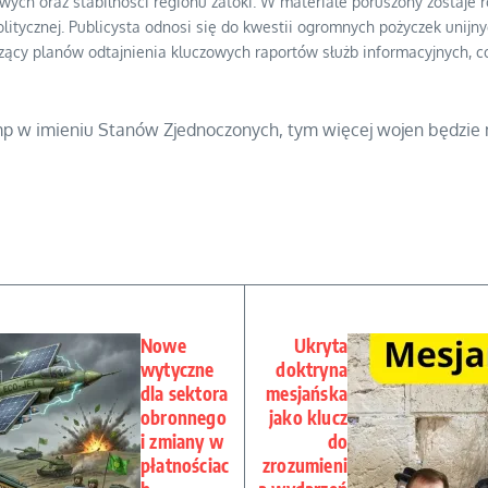
ych oraz stabilności regionu zatoki. W materiale poruszony zostaje
itycznej. Publicysta odnosi się do kwestii ogromnych pożyczek unijny
ący planów odtajnienia kluczowych raportów służb informacyjnych, co
mp w imieniu Stanów Zjednoczonych, tym więcej wojen będzie
Nowe
Ukryta
wytyczne
doktryna
dla sektora
mesjańska
obronnego
jako klucz
i zmiany w
do
płatnościac
zrozumieni