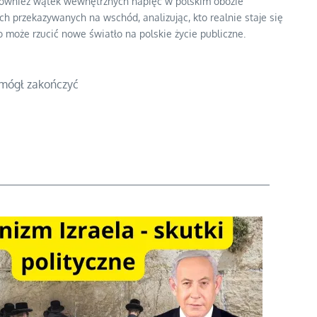
 również wątek wewnętrznych napięć w polskim obozie
ch przekazywanych na wschód, analizując, kto realnie staje się
 może rzucić nowe światło na polskie życie publiczne.
 mógł zakończyć