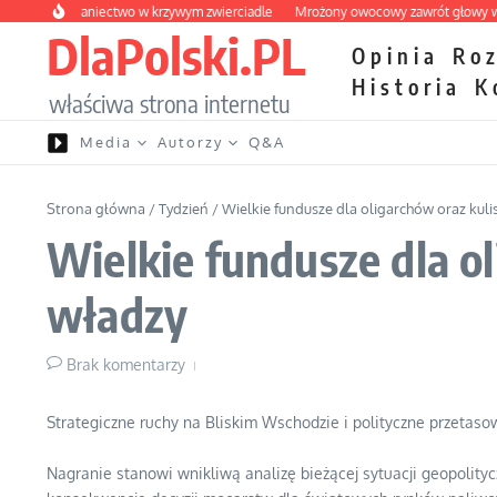
Przejdź do treści
kie wybraniectwo w krzywym zwierciadle
Mrożony owocowy zawrót głowy w mar
DlaPolski.PL
Opinia
Ro
Historia
K
właściwa strona internetu
Media
Autorzy
Q&A
Strona główna
/
Tydzień
/
Wielkie fundusze dla oligarchów oraz kul
Wielkie fundusze dla o
władzy
Brak komentarzy
Strategiczne ruchy na Bliskim Wschodzie i polityczne przetaso
Nagranie stanowi wnikliwą analizę bieżącej sytuacji geopolity