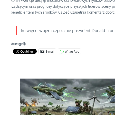
konsekwencje decyzji mocarstw dla światowych rynków paliwow
rządzącym oraz prognozy dotyczące przyszłych liderów sceny pol
beneficjentem tych środków. Całość uzupełnia komentarz dotycz
Im więcej wojen rozpocznie prezydent Donald Tru
Udostępnij:
E-mail
WhatsApp