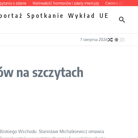
ia o zdanie
Nietrwałość hormonów i zalety intercyzy
Ciemna strona podręczn
portaż
Spotkanie
Wykład
UE
7 sierpnia 2026
rów na szczytach
ec Bliskiego Wschodu. Stanisław Michalkiewicz omawia