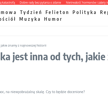
astrofą
Dobre rady bez pytania o zdanie
Nietrwałość hormonów i zalety interc
zmowa
Tydzień
Felieton
Polityka
Re
ościół
Muzyka
Humor
 jakie znamy z najnowszej historii
a jest inna od tych, jaki
c, na niewyobrażalną skalę. Czy to będzie docenione?