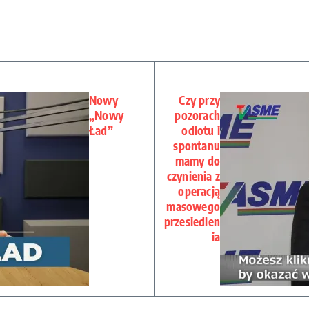
Nowy
Czy przy
„Nowy
pozorach
Ład”
odlotu i
spontanu
mamy do
czynienia z
operacją
masowego
przesiedlen
ia