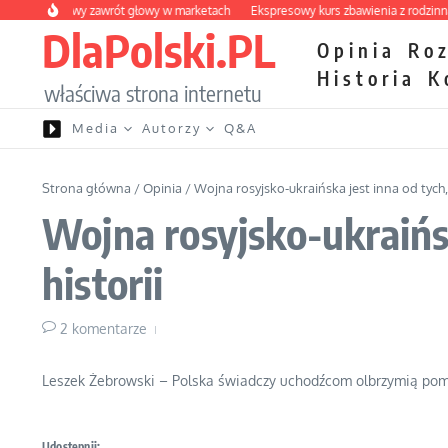
Przejdź do treści
y owocowy zawrót głowy w marketach
Ekspresowy kurs zbawienia z rodzinną kat
DlaPolski.PL
Opinia
Ro
Historia
K
właściwa strona internetu
Media
Autorzy
Q&A
Strona główna
/
Opinia
/
Wojna rosyjsko-ukraińska jest inna od tych,
Wojna rosyjsko-ukraińsk
historii
2 komentarze
Leszek Żebrowski – Polska świadczy uchodźcom olbrzymią pomo
Udostępnij: