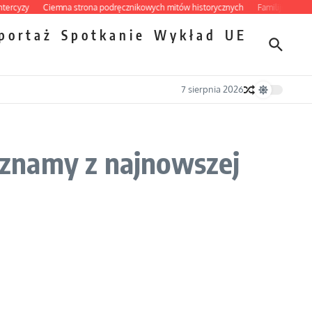
yzy
Ciemna strona podręcznikowych mitów historycznych
Familijny spór o bi
portaż
Spotkanie
Wykład
UE
7 sierpnia 2026
e znamy z najnowszej