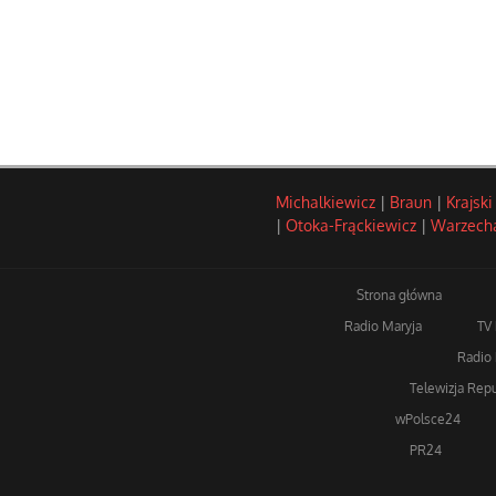
Michalkiewicz
|
Braun
|
Krajski
|
Otoka-Frąckiewicz
|
Warzech
Strona główna
Radio Maryja
TV
Radio 
Telewizja Repu
wPolsce24
PR24