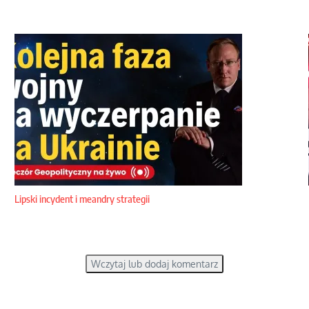
Lipski incydent i meandry strategii
Wczytaj lub dodaj komentarz