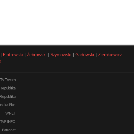
|
Piotrowski
|
Żebrowski
|
Szymowski
|
Gadowski
|
Ziemkiewicz
a
TV Trwam
 Republika
Republika
blika Plus
WNET
TVP INFO
Patronat