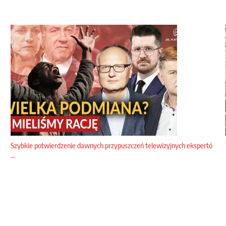
Szybkie potwierdzenie dawnych przypuszczeń telewizyjnych ekspertó
...