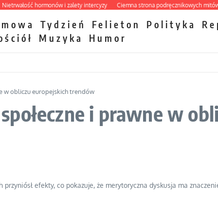
rwałość hormonów i zalety intercyzy
Ciemna strona podręcznikowych mitów hist
zmowa
Tydzień
Felieton
Polityka
Re
ościół
Muzyka
Humor
 w obliczu europejskich trendów
połeczne i prawne w obli
h przyniósł efekty, co pokazuje, że merytoryczna dyskusja ma znaczeni