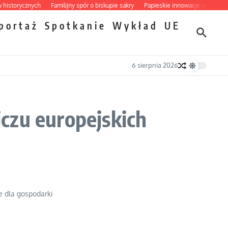
orycznych
Familijny spór o biskupie sakry
Papieskie innowacje w tradycyjnym 
portaż
Spotkanie
Wykład
UE
6 sierpnia 2026
czu europejskich
e dla gospodarki