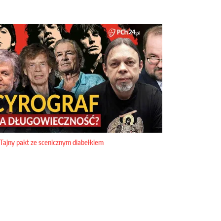
Tajny pakt ze scenicznym diabełkiem