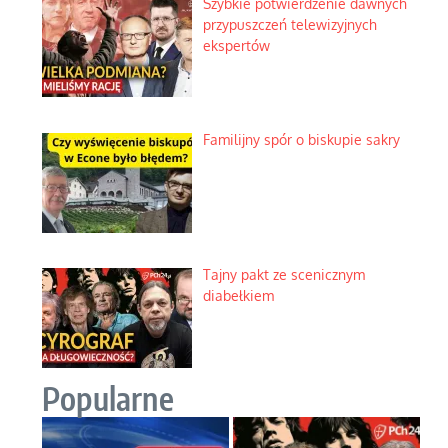
Szybkie potwierdzenie dawnych
przypuszczeń telewizyjnych
ekspertów
Familijny spór o biskupie sakry
Tajny pakt ze scenicznym
diabełkiem
Popularne