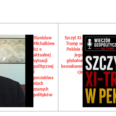
Stanisław
Szczyt Xi-
Michalkiew
Trump w
icz o
Pekinie i
aktualnej
jego
sytuacji
globalne
politycznej
konsekwen
i
cje
poszukiwa
niach
znanych
polityków