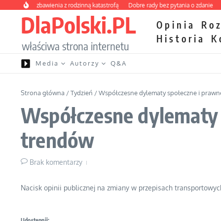
Przejdź do treści
wy kurs zbawienia z rodzinną katastrofą
Dobre rady bez pytania o zdanie
Niet
DlaPolski.PL
Opinia
Ro
Historia
K
właściwa strona internetu
Media
Autorzy
Q&A
Strona główna
/
Tydzień
/
Współczesne dylematy społeczne i prawne
Współczesne dylematy s
trendów
Brak komentarzy
Nacisk opinii publicznej na zmiany w przepisach transportowyc
Udostępnij: