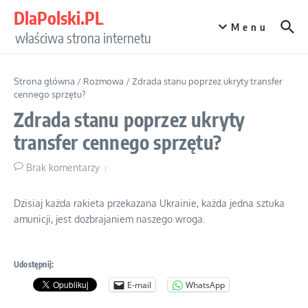
Przejdź do treści
DlaPolski.PL
Menu
właściwa strona internetu
Strona główna
/
Rozmowa
/
Zdrada stanu poprzez ukryty transfer
cennego sprzętu?
Zdrada stanu poprzez ukryty
transfer cennego sprzętu?
Brak komentarzy
Dzisiaj każda rakieta przekazana Ukrainie, każda jedna sztuka
amunicji, jest dozbrajaniem naszego wroga.
Udostępnij:
E-mail
WhatsApp