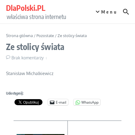
Przejdź do treści
DlaPolski.PL
Menu
właściwa strona internetu
Strona główna
/
Pozostałe
/
Ze stolicy świata
Ze stolicy świata
Brak komentarzy
Stanisław Michalkiewicz
Udostępnij:
E-mail
WhatsApp