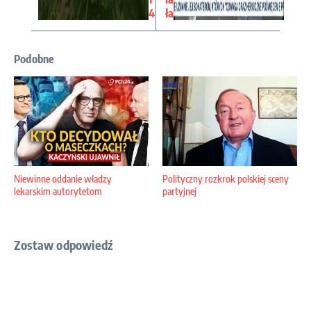
4
ła
Podobne
Niewinne oddanie władzy
Polityczny rozkrok polskiej sceny
lekarskim autorytetom
partyjnej
Zostaw odpowiedź