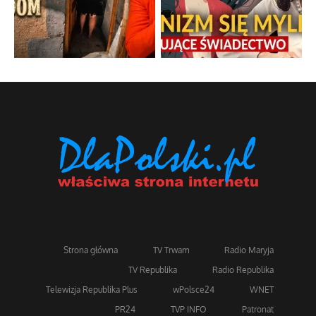
Strona główna
TV Trwam
Radio Maryja
TV Republika
Radio Republika
Telewizja Republika Plus
wPolsce24
WNET
PR24
TVP INFO
Patronat