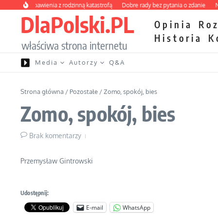
Przejdź do treści
kurs zbawienia z rodzinną katastrofą
Dobre rady bez pytania o zdanie
Nietrw
DlaPolski.PL
Opinia
Ro
Historia
K
właściwa strona internetu
Media
Autorzy
Q&A
Strona główna
/
Pozostałe
/
Zomo, spokój, bies
Zomo, spokój, bies
Brak komentarzy
Przemysław Gintrowski
Udostępnij:
E-mail
WhatsApp