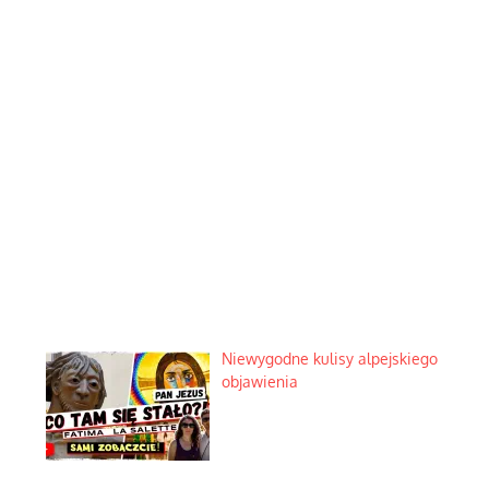
Dlaczego wielkość budzi lęk współczesnego świata?
Zostaw odpowiedź