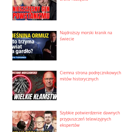
Niewygodne kulisy alpejskiego
objawienia
Ekspresowy kurs zbawienia z
rodzinną katastrofą
Dobre rady bez pytania o zdanie