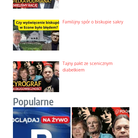
Nietrwałość hormonów i zalety
intercyzy
Szlachetna duma z historycznego
braku rozsądku
Najdroższy morski kranik na
świecie
Ciemna strona podręcznikowych
mitów historycznych