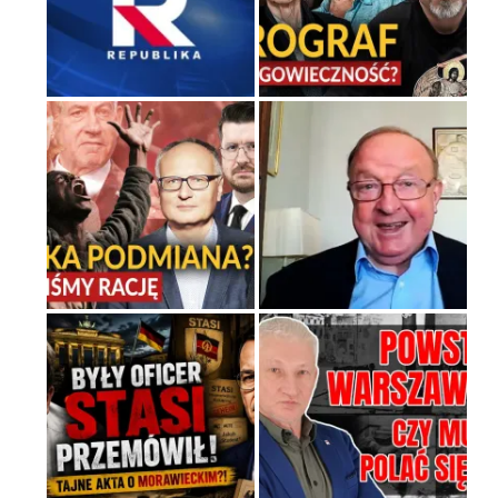
Szybkie potwierdzenie dawnych
przypuszczeń telewizyjnych
ekspertów
Familijny spór o biskupie sakry
Tajny pakt ze scenicznym
diabełkiem