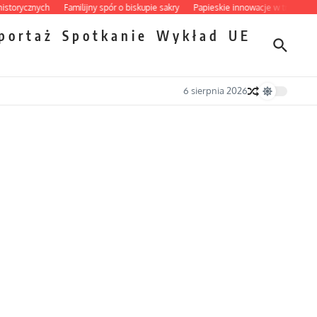
ycznych
Familijny spór o biskupie sakry
Papieskie innowacje w tradycyjnym ró
portaż
Spotkanie
Wykład
UE
6 sierpnia 2026