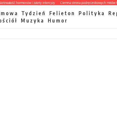
ałość hormonów i zalety intercyzy
Ciemna strona podręcznikowych mitów histor
zmowa
Tydzień
Felieton
Polityka
Re
ościół
Muzyka
Humor