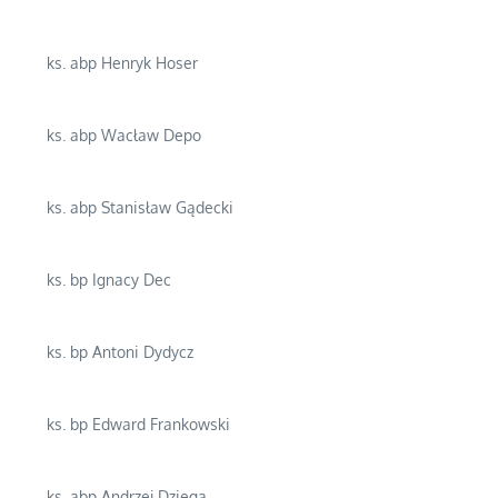
ks. abp Henryk Hoser
ks. abp Wacław Depo
ks. abp Stanisław Gądecki
ks. bp Ignacy Dec
ks. bp Antoni Dydycz
ks. bp Edward Frankowski
ks. abp Andrzej Dzięga