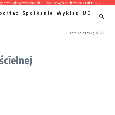
rót głowy w marketach
Ekspresowy kurs zbawienia z rodzinną katastrofą
Dob
portaż
Spotkanie
Wykład
UE
8 sierpnia 2026
ścielnej