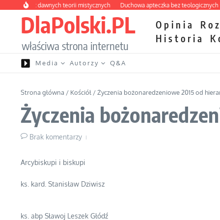
Przejdź do treści
 labirynt dawnych teorii mistycznych
Duchowa apteczka bez teologicznych pod
DlaPolski.PL
Opinia
Ro
Historia
K
właściwa strona internetu
Media
Autorzy
Q&A
Strona główna
/
Kościół
/
Życzenia bożonaredzeniowe 2015 od hierarc
Życzenia bożonaredzeni
Brak komentarzy
Arcybiskupi i biskupi
ks. kard. Stanisław Dziwisz
ks. abp Sławoj Leszek Głódź