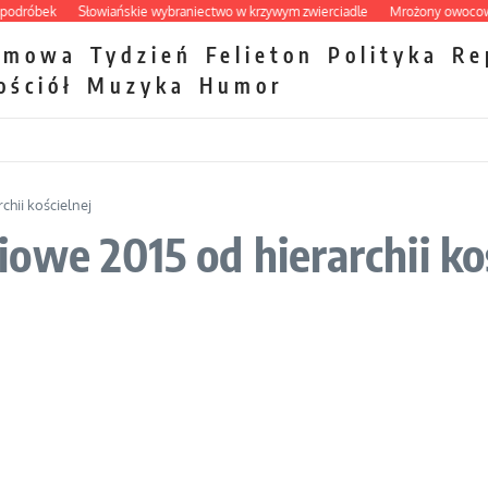
róbek
Słowiańskie wybraniectwo w krzywym zwierciadle
Mrożony owocowy zaw
zmowa
Tydzień
Felieton
Polityka
Re
ościół
Muzyka
Humor
hii kościelnej
owe 2015 od hierarchii ko