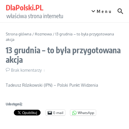
Przejdź do treści
DlaPolski.PL
Menu
właściwa strona internetu
Strona główna
/
Rozmowa
/
13 grudnia – to była przygotowana
akcja
13 grudnia – to była przygotowana
akcja
Brak komentarzy
Tadeusz Rózikowski (IPN) – Polski Punkt Widzenia
Udostępnij:
E-mail
WhatsApp