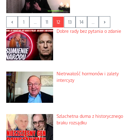
1
...
11
12
13
14
...
Dobre rady bez pytania o zdanie