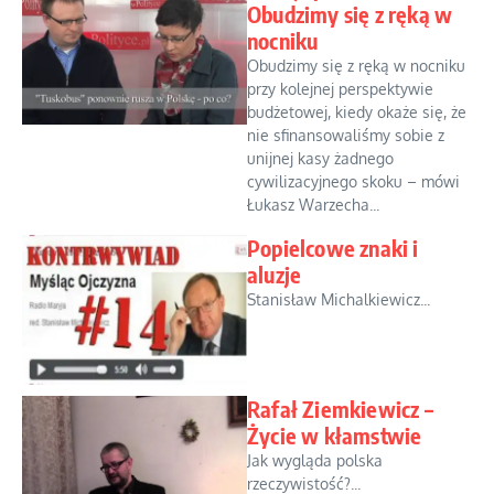
Obudzimy się z ręką w
nocniku
Obudzimy się z ręką w nocniku
przy kolejnej perspektywie
budżetowej, kiedy okaże się, że
nie sfinansowaliśmy sobie z
unijnej kasy żadnego
cywilizacyjnego skoku – mówi
Łukasz Warzecha...
Popielcowe znaki i
aluzje
Stanisław Michalkiewicz...
Rafał Ziemkiewicz –
Życie w kłamstwie
Jak wygląda polska
rzeczywistość?...