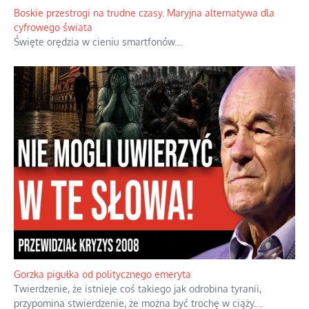
Papieskie innowacje w tradycyjnym różańcu
Gorący dylemat medytacji nad tajemnicami.
...
Boskie przestrogi na trudne czasy. Maryjna alternatywa dla
cyfrowego świata
Święte orędzia w cieniu smartfonów.
...