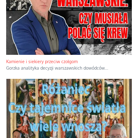
Familijny spór o biskupie sakry
Rodzinna polemika wokół sakr w Écône.
...