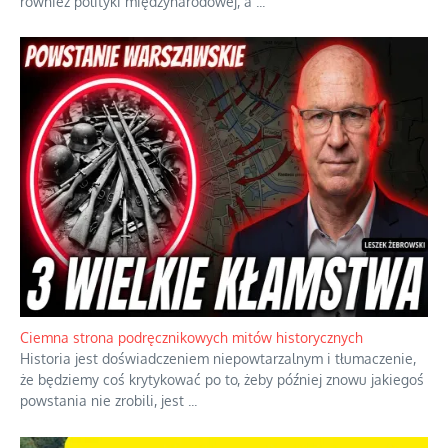
Szlachetna duma z historycznego braku rozsądku
Jednym z dziedzictw polskiej kontrreformacji jest skłonność do
oceniania wszystkiego w kategoriach moralnych, w tym
również polityki międzynarodowej, a
...