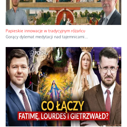
Kamienie i siekiery przeciw czołgom
Gorzka analityka decyzji warszawskich dowódców.
...