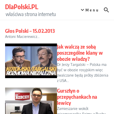
Przejdź do treści
DlaPolski.PL
Menu
właściwa strona internetu
Głos Polski – 15.02.2013
Antoni Macierewicz...
Jak walczą ze sobą
poszczególne klany w
obozie władzy?
Dr Jerzy Targalski – Polska ma
być w obozie rosyjskim więc
zwalczane będą próby zbliżenia
z USA...
Gursztyn o
przepychankach na
lewicy
Zamieszanie wokół
wicemarszałka Sejmu z Ruchu