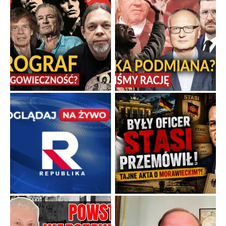
Niewykonalne rozkazy i polityczna katastrofa
Uczestnicy Powstania Warszawskiego zasługują na najwyższy
szacunek, ponieważ jako żołnierze otrzymali zadanie po prostu
niewykonalne.
...
Popularne