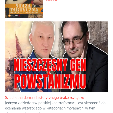
Tajny pakt ze scenicznym diabełkiem
Kamienie i siekiery przeciw czołgom
Staza taktyczna zamiast zwykłego
plastra