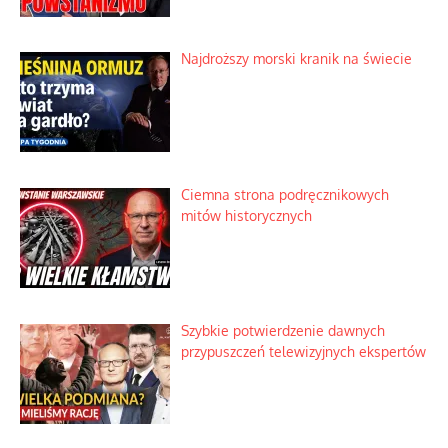
Nietrwałość hormonów i zalety
intercyzy
Szlachetna duma z historycznego
braku rozsądku
Najdroższy morski kranik na świecie