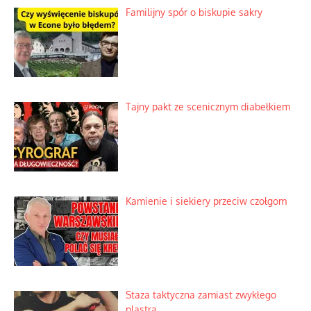
Ciemna strona podręcznikowych
mitów historycznych
Szybkie potwierdzenie dawnych
przypuszczeń telewizyjnych ekspertów
Familijny spór o biskupie sakry