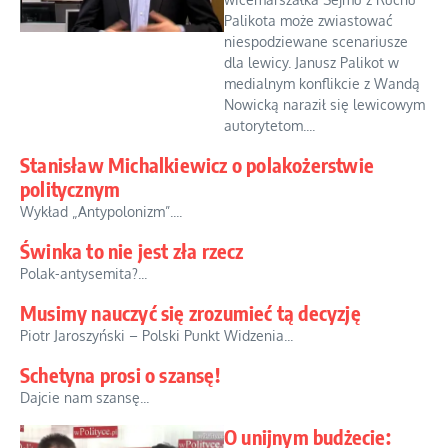
Palikota może zwiastować
niespodziewane scenariusze
dla lewicy. Janusz Palikot w
medialnym konflikcie z Wandą
Nowicką naraził się lewicowym
autorytetom....
Stanisław Michalkiewicz o polakożerstwie
politycznym
Wykład „Antypolonizm”....
Świnka to nie jest zła rzecz
Polak-antysemita?...
Musimy nauczyć się zrozumieć tą decyzję
Piotr Jaroszyński – Polski Punkt Widzenia...
Schetyna prosi o szansę!
Dajcie nam szansę...
O unijnym budżecie: