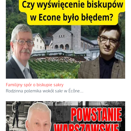
Ciemna strona podręcznikowych mitów historycznych
Historia jest doświadczeniem niepowtarzalnym i tłumaczenie,
że będziemy coś krytykować po to, żeby później znowu jakiegoś
powstania nie zrobili, jest
...