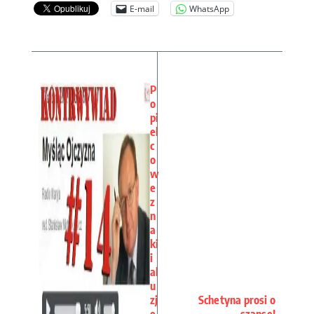
E-mail
WhatsApp
P
o
pi
el
c
o
w
e
z
n
a
ki
i
al
u
zj
Schetyna prosi o