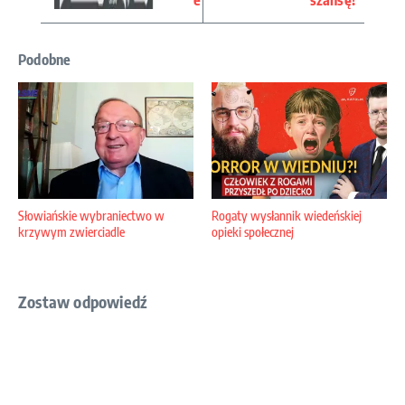
e
szansę!
Podobne
Słowiańskie wybraniectwo w
Rogaty wysłannik wiedeńskiej
krzywym zwierciadle
opieki społecznej
Zostaw odpowiedź