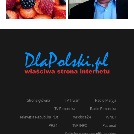
Strona główna
TV Trwam
Radio Maryja
TV Republika
Radio Republika
Telewizja Republika Plus
wPolsce24
WNET
PR24
TVP INFO
Patronat
Polityka bloga oraz pliki cookies