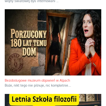
wojny światowej byli internowani
...
Bezobsługowe muzeum objawień w Alpach
Boże, nikt tego nie pilnuje, nic kompletnie.
...