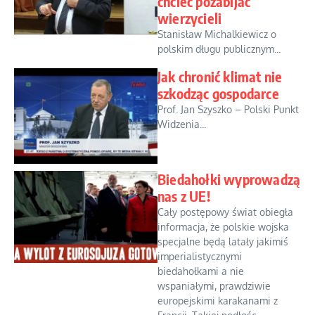
chcieć pozabijać
wierzycieli
Stanisław Michalkiewicz o
polskim długu publicznym...
Jak chronić klimat nie
szkodząc gospodarce
Prof. Jan Szyszko – Polski Punkt
Widzenia...
Biedahołki wyprowadzą
nas z UE!
Cały postępowy świat obiegła
informacja, że polskie wojska
specjalne będą latały jakimiś
imperialistycznymi
biedahołkami a nie
wspaniałymi, prawdziwie
europejskimi karakanami z