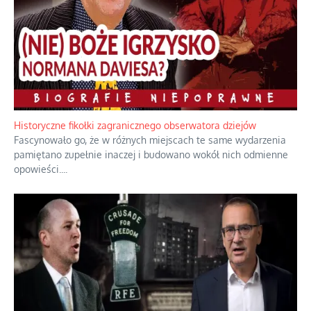
Historyczne fikołki zagranicznego obserwatora dziejów
Fascynowało go, że w różnych miejscach te same wydarzenia
pamiętano zupełnie inaczej i budowano wokół nich odmienne
opowieści.
...