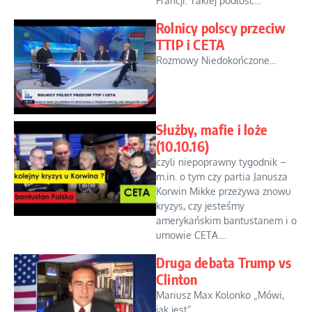
Francji. Takiej podłośc...
Rolnicy polscy przeciw
TTIP i CETA
Rozmowy Niedokończone...
Służby, mafie i loże
(10.10.16)
czyli niepoprawny tygodnik –
m.in. o tym czy partia Janusza
Korwin Mikke przeżywa znowu
kryzys, czy jesteśmy
amerykańskim bantustanem i o
umowie CETA....
Druga debata Trump vs
Clinton
Mariusz Max Kolonko „Mówi,
jak jest”...