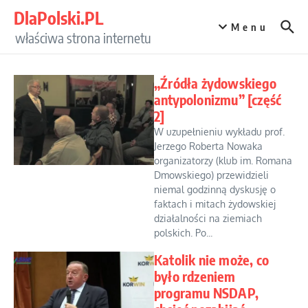
Przejdź do treści
DlaPolski.PL
Menu
właściwa strona internetu
„Źródła żydowskiego
antypolonizmu” [część
2]
W uzupełnieniu wykładu prof.
Jerzego Roberta Nowaka
organizatorzy (klub im. Romana
Dmowskiego) przewidzieli
niemal godzinną dyskusję o
faktach i mitach żydowskiej
działalności na ziemiach
polskich. Po...
Katolik nie może, co
było rdzeniem
programu NSDAP,