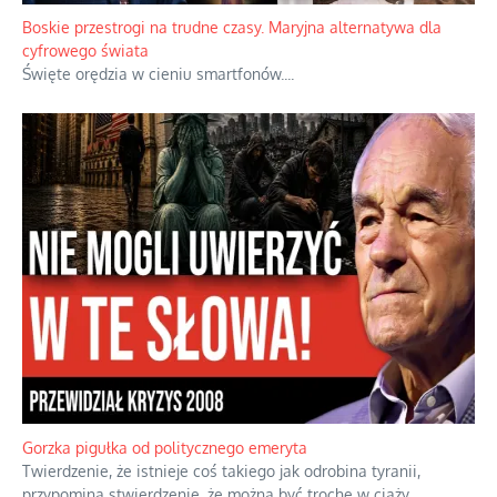
Boskie przestrogi na trudne czasy. Maryjna alternatywa dla
cyfrowego świata
Święte orędzia w cieniu smartfonów.
...
Gorzka pigułka od politycznego emeryta
Twierdzenie, że istnieje coś takiego jak odrobina tyranii,
przypomina stwierdzenie, że można być trochę w ciąży.
...