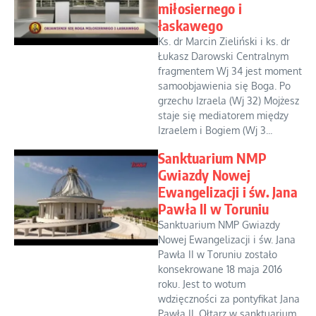
miłosiernego i
łaskawego
Ks. dr Marcin Zieliński i ks. dr
Łukasz Darowski Centralnym
fragmentem Wj 34 jest moment
samoobjawienia się Boga. Po
grzechu Izraela (Wj 32) Mojżesz
staje się mediatorem między
Izraelem i Bogiem (Wj 3...
Sanktuarium NMP
Gwiazdy Nowej
Ewangelizacji i św. Jana
Pawła II w Toruniu
Sanktuarium NMP Gwiazdy
Nowej Ewangelizacji i św. Jana
Pawła II w Toruniu zostało
konsekrowane 18 maja 2016
roku. Jest to wotum
wdzięczności za pontyfikat Jana
Pawła II. Ołtarz w sanktuarium