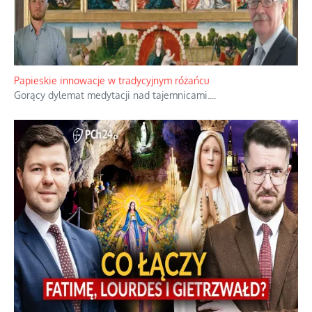
Papieskie innowacje w tradycyjnym różańcu
Gorący dylemat medytacji nad tajemnicami.
...