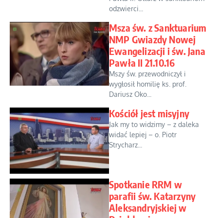
odzwierci...
Msza św. z Sanktuarium
NMP Gwiazdy Nowej
Ewangelizacji i św. Jana
Pawła II 21.10.16
Mszy św. przewodniczył i
wygłosił homilię ks. prof.
Dariusz Oko...
Kościół jest misyjny
Jak my to widzimy – z daleka
widać lepiej – o. Piotr
Strycharz...
Spotkanie RRM w
parafii św. Katarzyny
Aleksandryjskiej w