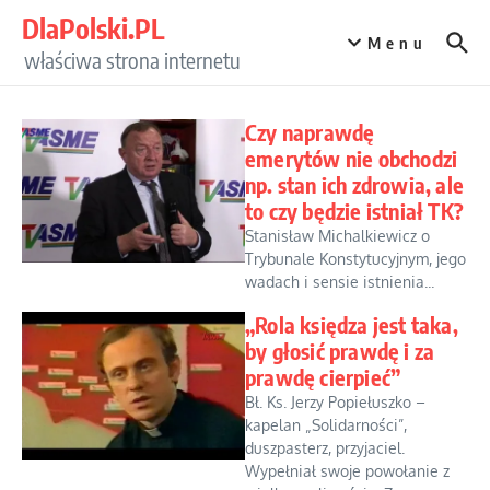
Przejdź do treści
DlaPolski.PL
Menu
właściwa strona internetu
Czy naprawdę
emerytów nie obchodzi
np. stan ich zdrowia, ale
to czy będzie istniał TK?
Stanisław Michalkiewicz o
Trybunale Konstytucyjnym, jego
wadach i sensie istnienia...
„Rola księdza jest taka,
by głosić prawdę i za
prawdę cierpieć”
Bł. Ks. Jerzy Popiełuszko –
kapelan „Solidarności”,
duszpasterz, przyjaciel.
Wypełniał swoje powołanie z