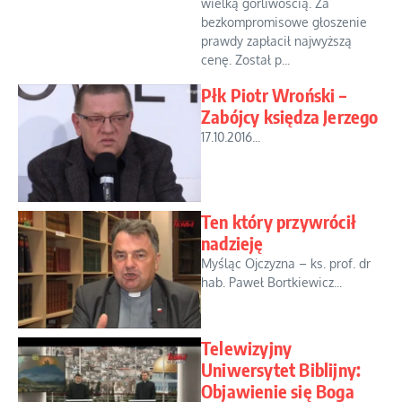
wielką gorliwością. Za
bezkompromisowe głoszenie
prawdy zapłacił najwyższą
cenę. Został p...
Płk Piotr Wroński –
Zabójcy księdza Jerzego
17.10.2016...
Ten który przywrócił
nadzieję
Myśląc Ojczyzna – ks. prof. dr
hab. Paweł Bortkiewicz...
Telewizyjny
Uniwersytet Biblijny:
Objawienie się Boga