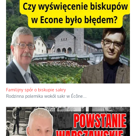
Familijny spór o biskupie sakry
Rodzinna polemika wokół sakr w Écône.
...