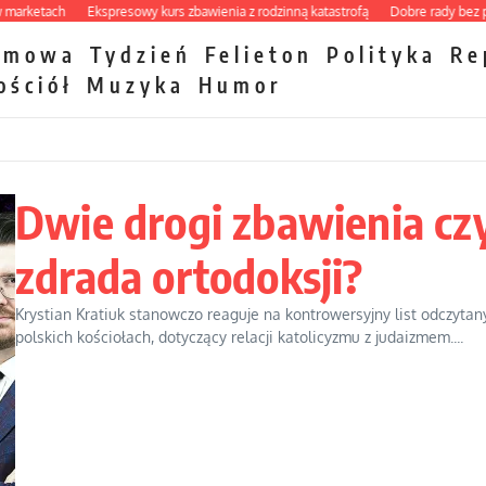
ach
Ekspresowy kurs zbawienia z rodzinną katastrofą
Dobre rady bez pytania o
zmowa
Tydzień
Felieton
Polityka
Re
ościół
Muzyka
Humor
Dwie drogi zbawienia cz
zdrada ortodoksji?
Krystian Kratiuk stanowczo reaguje na kontrowersyjny list odczytan
polskich kościołach, dotyczący relacji katolicyzmu z judaizmem....