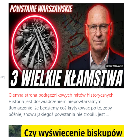
iej
Ciemna strona podręcznikowych mitów historycznych
Historia jest doświadczeniem niepowtarzalnym i
tłumaczenie, że będziemy coś krytykować po to, żeby
później znowu jakiegoś powstania nie zrobili, jest
...