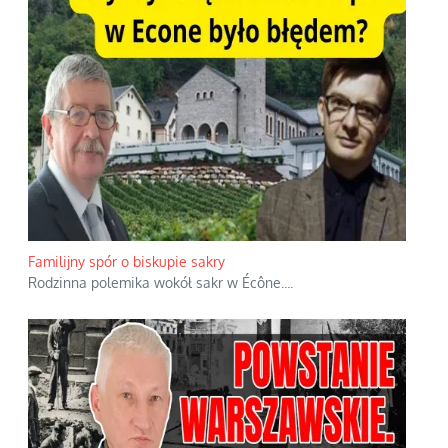
Familijny spór o biskupie sakry
Rodzinna polemika wokół sakr w Écône.
...