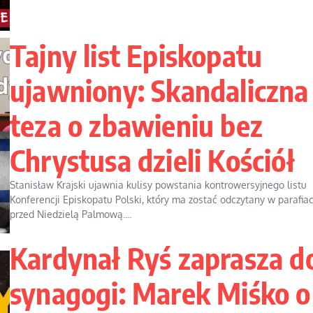
Tajny list Episkopatu
ujawniony: Skandaliczna
teza o zbawieniu bez
Chrystusa dzieli Kościół
Stanisław Krajski ujawnia kulisy powstania kontrowersyjnego listu
Konferencji Episkopatu Polski, który ma zostać odczytany w parafia
przed Niedzielą Palmową....
Kardynał Ryś zaprasza d
synagogi: Marek Miśko o