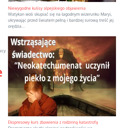
Niewygodne kulisy alpejskiego objawienia
Watykan woli skupiać się na łagodnym wizerunku Maryi,
ukrywając przed światem pełną i bardziej surową treść jej
orędzia.
...
icy
e
Ekspresowy kurs zbawienia z rodzinną katastrofą