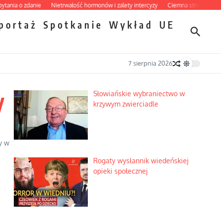
 zdanie
Nietrwałość hormonów i zalety intercyzy
Ciemna strona podręcznikow
portaż
Spotkanie
Wykład
UE
7 sierpnia 2026
y
Słowiańskie wybraniectwo w
krzywym zwierciadle
y w
Rogaty wysłannik wiedeńskiej
opieki społecznej