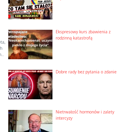
Ekspresowy kurs zbawienia z
rodzinną katastrofą
ta,
ch
..
Dobre rady bez pytania o zdanie
Nietrwałość hormonów i zalety
intercyzy