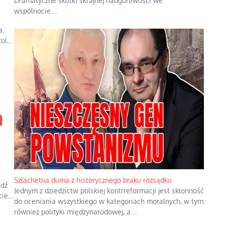
Dramatyczne skutki skrajnej nadgorliwości we
wspólnocie.
...
a.
l...
a
Szlachetna duma z historycznego braku rozsądku
edź
Jednym z dziedzictw polskiej kontrreformacji jest skłonność
e....
do oceniania wszystkiego w kategoriach moralnych, w tym
również polityki międzynarodowej, a
...