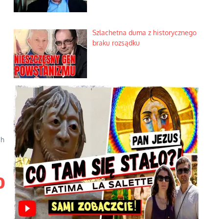
Szlachetna duma z historycznego
braku rozsądku
ch
o