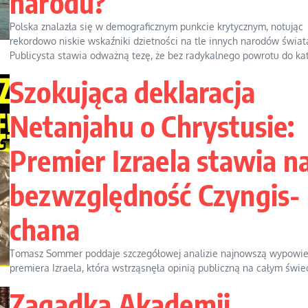
narodu?
Polska znalazła się w demograficznym punkcie krytycznym, notując
rekordowo niskie wskaźniki dzietności na tle innych narodów świat
Publicysta stawia odważną tezę, że bez radykalnego powrotu do kato
Szokująca deklaracja
Netanjahu o Chrystusie:
Premier Izraela stawia n
bezwzględność Czyngis-
chana
Tomasz Sommer poddaje szczegółowej analizie najnowszą wypowi
premiera Izraela, która wstrząsnęła opinią publiczną na całym świeci
Zagadka Akademii