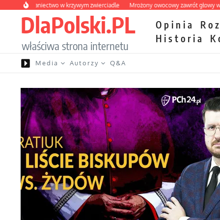
Przejdź do treści
wybraniectwo w krzywym zwierciadle
Mrożony owocowy zawrót głowy w market
DlaPolski.PL
Opinia
Ro
Historia
K
właściwa strona internetu
Media
Autorzy
Q&A