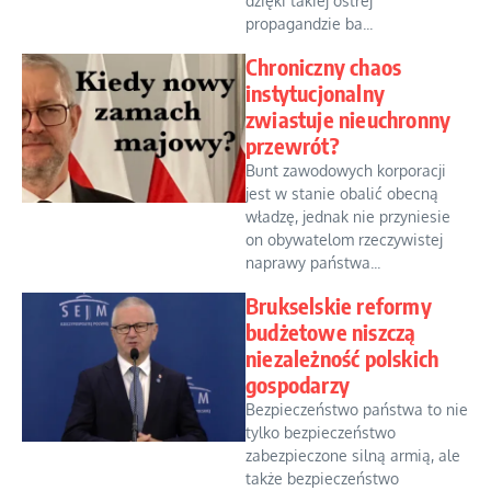
dzięki takiej ostrej
propagandzie ba...
Chroniczny chaos
instytucjonalny
zwiastuje nieuchronny
przewrót?
Bunt zawodowych korporacji
jest w stanie obalić obecną
władzę, jednak nie przyniesie
on obywatelom rzeczywistej
naprawy państwa...
Brukselskie reformy
budżetowe niszczą
niezależność polskich
gospodarzy
Bezpieczeństwo państwa to nie
tylko bezpieczeństwo
zabezpieczone silną armią, ale
także bezpieczeństwo