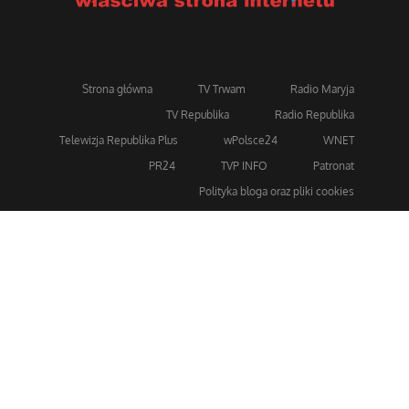
Strona główna
TV Trwam
Radio Maryja
TV Republika
Radio Republika
Telewizja Republika Plus
wPolsce24
WNET
PR24
TVP INFO
Patronat
Polityka bloga oraz pliki cookies
Dla bezpieczeństwa stosujemy 256-bitowe szyfrowanie
SSL