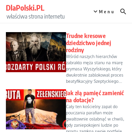
Przejdź do treści
DlaPolski.PL
Menu
właściwa strona internetu
Trudne kresowe
dziedzictwo jednej
rodziny
Wśród naszych hierarchów
zabrakło męża stanu na miarę
prymasa Wyszyńskiego, który
dwukrotnie zablokował proces
beatyfikacyjny Szeptyckiego....
Jak złą pamięć zamienić
na dotacje?
Cały ten kościelny zapał do
pouczania parafian może
gwałtownie osłabnąć w chwili,
gdy zaniepokojeni ludzie po
prostu zamkną swoje portfele...