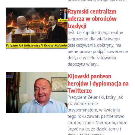
Rzymski centralizm
uderza w obrońców
tradycji
Jeśli biskup dostrzega realne
zagrożenie dla właściwego
przekazywania doktryny, ma
pełne prawo podjąć suwerenne
decyzje w celu ratowania
depozytu wiary...
Kijowski panteon
herojów i dyplomacja na
Twitterze
Prezydent Zełenski, który, jak
już wielokrotnie
przypominałem, w kwietniu
tego roku zawarł partnerstwo
strategiczne z Niemcami, może
liczyć na to, że dzięki temu i