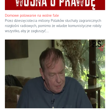
Domowe polowanie na wolne fale
Przez dziesięciolecia miliony Polaków słuchały zagranicznych
rozgłośni radiowych, pomimo że władze komunistyczne robiły
wszystko, aby je zagłuszyć.
...