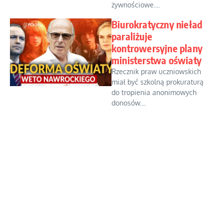
żywnościowe....
Biurokratyczny nieład
paraliżuje
kontrowersyjne plany
ministerstwa oświaty
Rzecznik praw uczniowskich
miał być szkolną prokuraturą
do tropienia anonimowych
donosów....