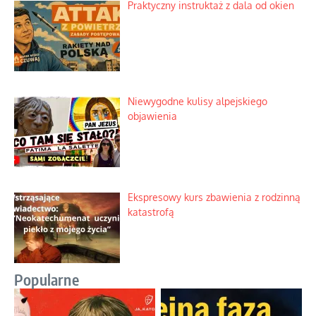
Praktyczny instruktaż z dala od okien
Niewygodne kulisy alpejskiego
objawienia
Ekspresowy kurs zbawienia z rodzinną
katastrofą
Popularne