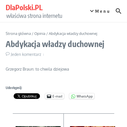
Przejdź do treści
DlaPolski.PL
Menu
właściwa strona internetu
Strona główna
/
Opinia
/
Abdykacja władzy duchownej
Abdykacja władzy duchownej
Jeden komentarz
Grzegorz Braun: to chwila dziejowa
Udostępnij:
E-mail
WhatsApp