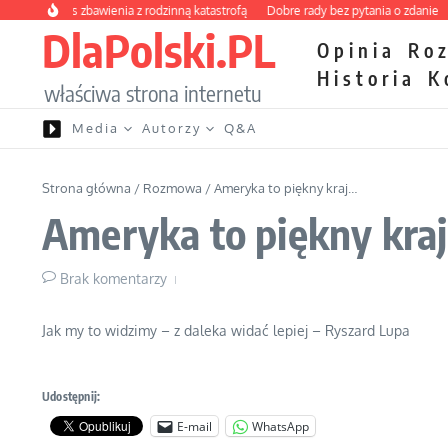
Przejdź do treści
owy kurs zbawienia z rodzinną katastrofą
Dobre rady bez pytania o zdanie
Nie
DlaPolski.PL
Opinia
Ro
Historia
K
właściwa strona internetu
Media
Autorzy
Q&A
Strona główna
/
Rozmowa
/
Ameryka to piękny kraj…
Ameryka to piękny kra
Brak komentarzy
Jak my to widzimy – z daleka widać lepiej – Ryszard Lupa
Udostępnij:
E-mail
WhatsApp