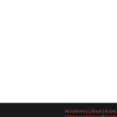
Michalkiewicz
|
Braun
|
Krajski
|
Otoka-Frąckiewicz
|
Warzech