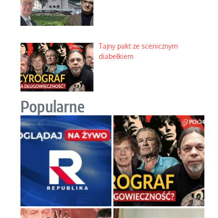
Tajny pakt ze scenicznym
diabełkiem
Popularne