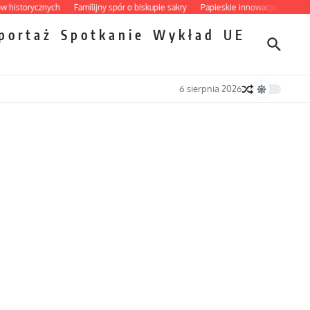
storycznych
Familijny spór o biskupie sakry
Papieskie innowacje w tradycyjny
portaż
Spotkanie
Wykład
UE
6 sierpnia 2026