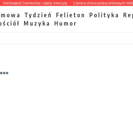
trwałość hormonów i zalety intercyzy
Ciemna strona podręcznikowych mitów hi
zmowa
Tydzień
Felieton
Polityka
Re
ościół
Muzyka
Humor
j…