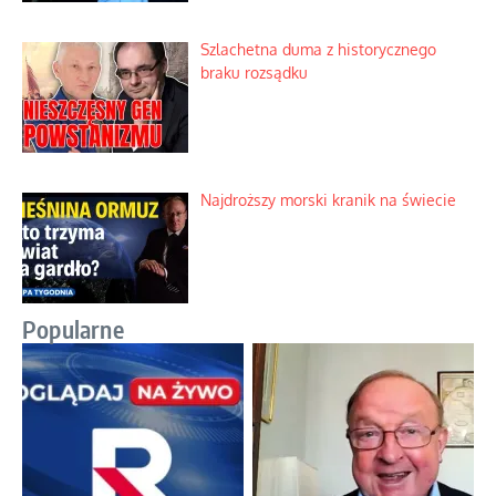
Szlachetna duma z historycznego
braku rozsądku
Najdroższy morski kranik na świecie
Popularne