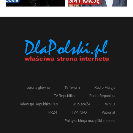
Strona główna
TV Trwam
Radio Maryja
TV Republika
Radio Republika
Telewizja Republika Plus
wPolsce24
WNET
PR24
TVP INFO
Patronat
Polityka bloga oraz pliki cookies