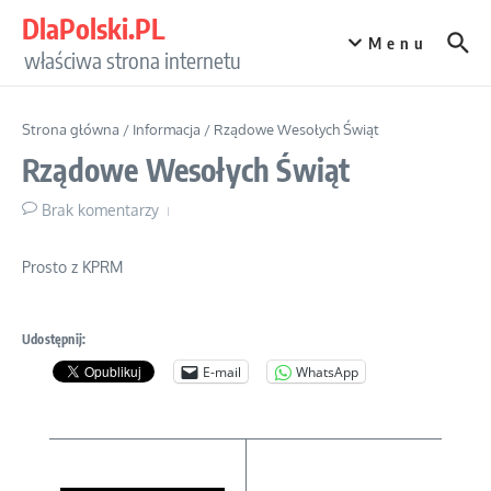
Przejdź do treści
DlaPolski.PL
Menu
właściwa strona internetu
Strona główna
/
Informacja
/
Rządowe Wesołych Świąt
Rządowe Wesołych Świąt
Brak komentarzy
Prosto z KPRM
Udostępnij:
E-mail
WhatsApp