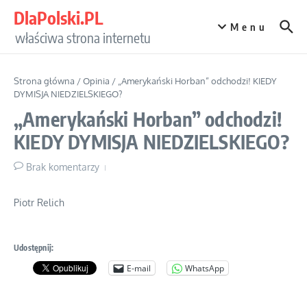
Przejdź do treści
DlaPolski.PL
Menu
właściwa strona internetu
Strona główna
/
Opinia
/
„Amerykański Horban” odchodzi! KIEDY
DYMISJA NIEDZIELSKIEGO?
„Amerykański Horban” odchodzi!
KIEDY DYMISJA NIEDZIELSKIEGO?
Brak komentarzy
Piotr Relich
Udostępnij:
E-mail
WhatsApp