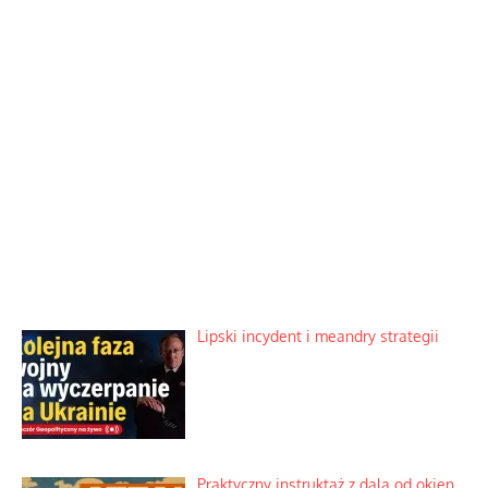
Lipski incydent i meandry strategii
Praktyczny instruktaż z dala od okien