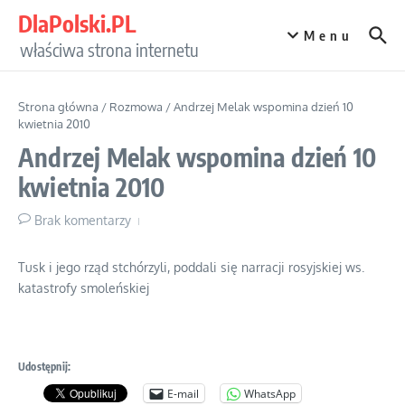
Przejdź do treści
DlaPolski.PL
Menu
właściwa strona internetu
Strona główna
/
Rozmowa
/
Andrzej Melak wspomina dzień 10
kwietnia 2010
Andrzej Melak wspomina dzień 10
kwietnia 2010
Brak komentarzy
Tusk i jego rząd stchórzyli, poddali się narracji rosyjskiej ws.
katastrofy smoleńskiej
Udostępnij:
E-mail
WhatsApp