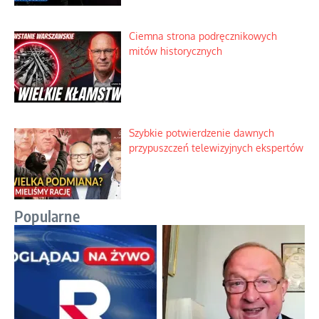
Ciemna strona podręcznikowych
mitów historycznych
Szybkie potwierdzenie dawnych
przypuszczeń telewizyjnych ekspertów
Popularne