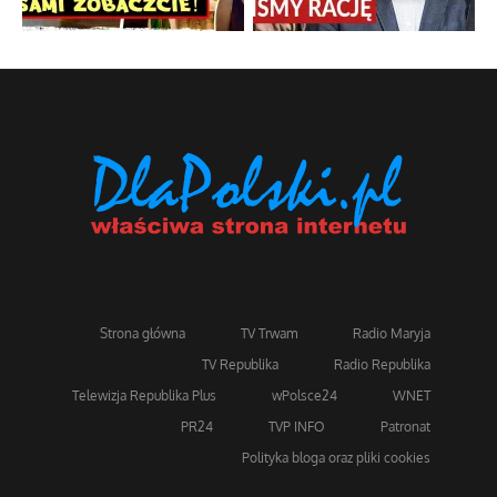
Strona główna
TV Trwam
Radio Maryja
TV Republika
Radio Republika
Telewizja Republika Plus
wPolsce24
WNET
PR24
TVP INFO
Patronat
Polityka bloga oraz pliki cookies