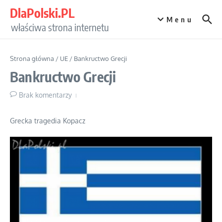
Przejdź do treści
DlaPolski.PL
Menu
właściwa strona internetu
Strona główna
/
UE
/
Bankructwo Grecji
Bankructwo Grecji
Brak komentarzy
Grecka tragedia Kopacz