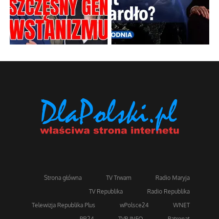
Strona główna
TV Trwam
Radio Maryja
TV Republika
Radio Republika
Telewizja Republika Plus
wPolsce24
WNET
PR24
TVP INFO
Patronat