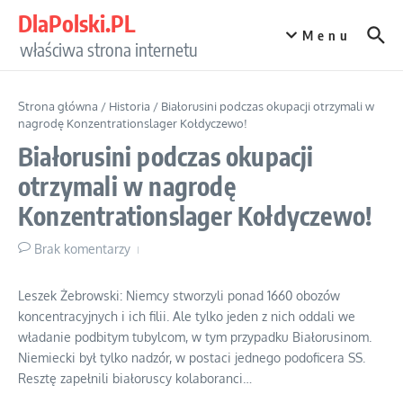
Przejdź do treści
DlaPolski.PL
Menu
właściwa strona internetu
Strona główna
/
Historia
/
Białorusini podczas okupacji otrzymali w
nagrodę Konzentrationslager Kołdyczewo!
Białorusini podczas okupacji
otrzymali w nagrodę
Konzentrationslager Kołdyczewo!
Brak komentarzy
Leszek Żebrowski: Niemcy stworzyli ponad 1660 obozów
koncentracyjnych i ich filii. Ale tylko jeden z nich oddali we
władanie podbitym tubylcom, w tym przypadku Białorusinom.
Niemiecki był tylko nadzór, w postaci jednego podoficera SS.
Resztę zapełnili białoruscy kolaboranci…