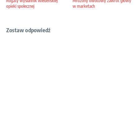
Rogaty wysłannik wiedeńskiej
Mrożony owocowy zawrót głowy
opieki społecznej
w marketach
Zostaw odpowiedź