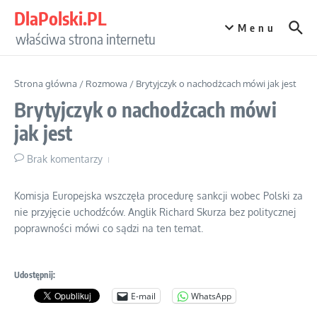
Przejdź do treści
DlaPolski.PL
Menu
właściwa strona internetu
Strona główna
/
Rozmowa
/
Brytyjczyk o nachodżcach mówi jak jest
Brytyjczyk o nachodżcach mówi
jak jest
Brak komentarzy
Komisja Europejska wszczęła procedurę sankcji wobec Polski za
nie przyjęcie uchodźców. Anglik Richard Skurza bez politycznej
poprawności mówi co sądzi na ten temat.
Udostępnij:
E-mail
WhatsApp