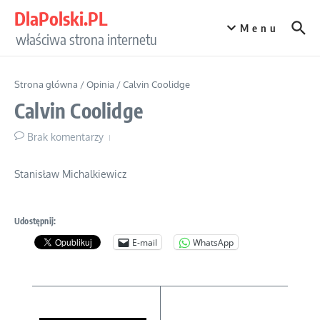
Przejdź do treści
DlaPolski.PL
Menu
właściwa strona internetu
Strona główna
/
Opinia
/
Calvin Coolidge
Calvin Coolidge
Brak komentarzy
Stanisław Michalkiewicz
Udostępnij:
E-mail
WhatsApp