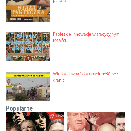
plastra
Papieskie innowacje w tradycyjnym
różańcu
Wielka hiszpańska gościnność bez
granic
Popularne