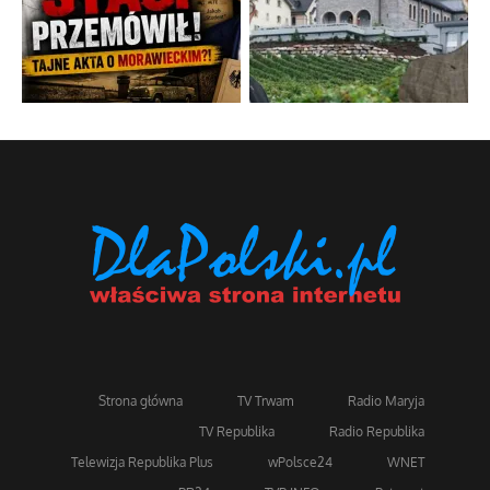
Strona główna
TV Trwam
Radio Maryja
TV Republika
Radio Republika
Telewizja Republika Plus
wPolsce24
WNET