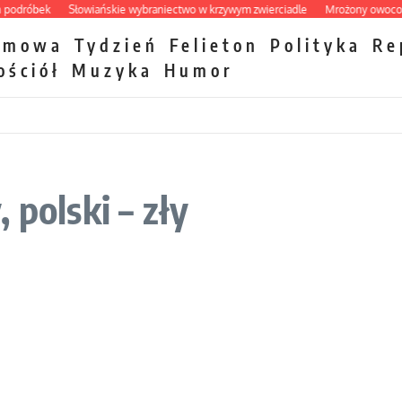
róbek
Słowiańskie wybraniectwo w krzywym zwierciadle
Mrożony owocowy za
zmowa
Tydzień
Felieton
Polityka
Re
ościół
Muzyka
Humor
 polski – zły