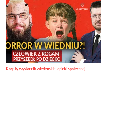
Rogaty wysłannik wiedeńskiej opieki społecznej