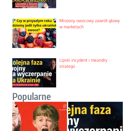
Mrożony owocowy zawrót głowy
w marketach
Lipski incydent i meandry
strategii
Popularne