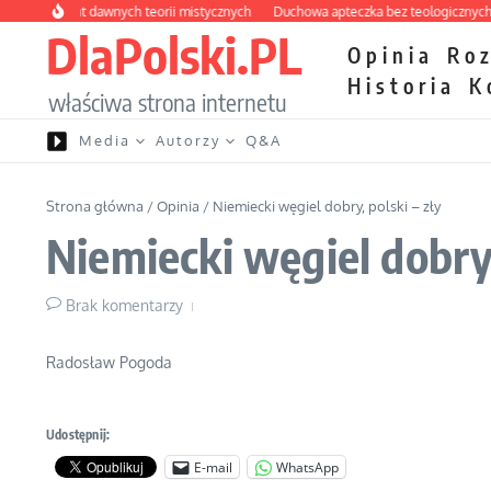
Przejdź do treści
 labirynt dawnych teorii mistycznych
Duchowa apteczka bez teologicznych pod
DlaPolski.PL
Opinia
Ro
Historia
K
właściwa strona internetu
Media
Autorzy
Q&A
Strona główna
/
Opinia
/
Niemiecki węgiel dobry, polski – zły
Niemiecki węgiel dobry,
Brak komentarzy
Radosław Pogoda
Udostępnij:
E-mail
WhatsApp