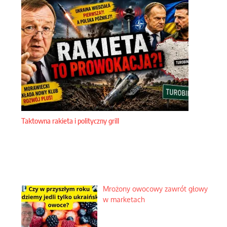
Taktowna rakieta i polityczny grill
Mrożony owocowy zawrót głowy
w marketach