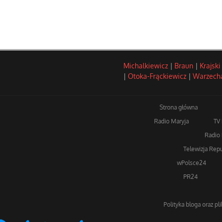
Michalkiewicz
|
Braun
|
Krajski
|
Otoka-Frąckiewicz
|
Warzech
Strona główna
Radio Maryja
TV
Radio 
Telewizja Repu
wPolsce24
PR24
Polityka bloga oraz pl