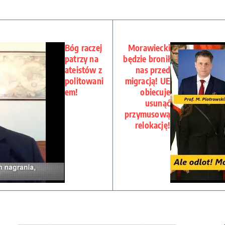
Bóg raczej
Morawiecki
patrzy na
będzie bronił
ateistów z
nas przed
politowani
migracją! UE
em!
obiecuje
usunąć
przymusową
relokację!