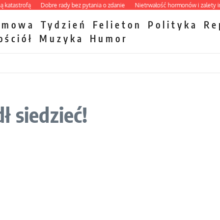
astrofą
Dobre rady bez pytania o zdanie
Nietrwałość hormonów i zalety interc
zmowa
Tydzień
Felieton
Polityka
Re
ościół
Muzyka
Humor
ł siedzieć!