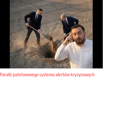
Paraliż państwowego systemu alertów kryzysowych