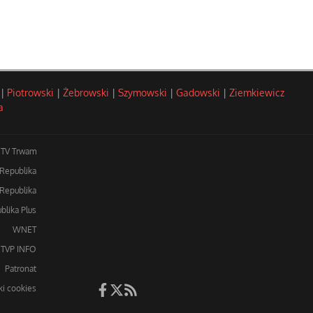
|
Piotrowski
|
Żebrowski
|
Szymowski
|
Gadowski
|
Ziemkiewicz
a
TV Trwam
 Republika
Republika
blika Plus
WNET
TVP INFO
Patronat
iki cookies