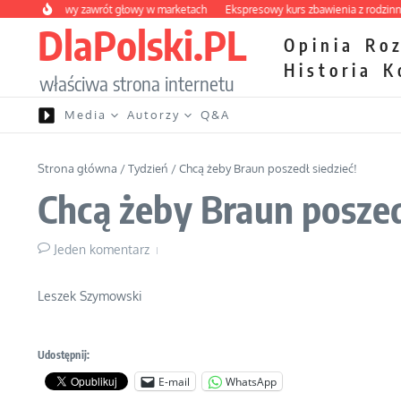
Przejdź do treści
y owocowy zawrót głowy w marketach
Ekspresowy kurs zbawienia z rodzinną kat
DlaPolski.PL
Opinia
Ro
Historia
K
właściwa strona internetu
Media
Autorzy
Q&A
Strona główna
/
Tydzień
/
Chcą żeby Braun poszedł siedzieć!
Chcą żeby Braun poszed
Jeden komentarz
Leszek Szymowski
Udostępnij:
E-mail
WhatsApp