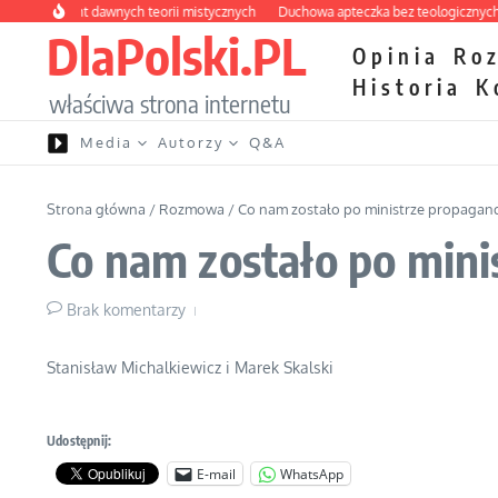
Przejdź do treści
 labirynt dawnych teorii mistycznych
Duchowa apteczka bez teologicznych pod
DlaPolski.PL
Opinia
Ro
Historia
K
właściwa strona internetu
Media
Autorzy
Q&A
Strona główna
/
Rozmowa
/
Co nam zostało po ministrze propagandy
Co nam zostało po mini
Brak komentarzy
Stanisław Michalkiewicz i Marek Skalski
Udostępnij:
E-mail
WhatsApp