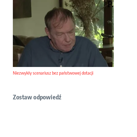
Niezwykły scenariusz bez państwowej dotacji
Zostaw odpowiedź