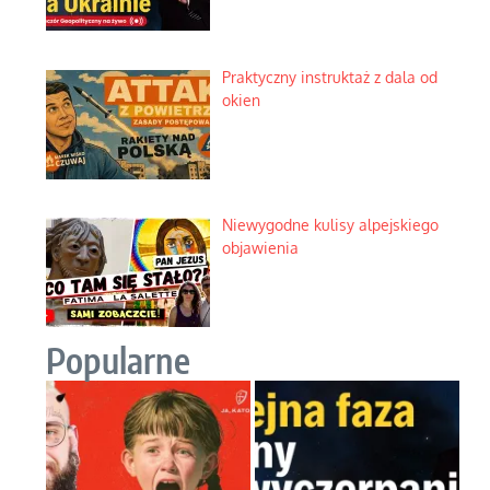
Praktyczny instruktaż z dala od
okien
Niewygodne kulisy alpejskiego
objawienia
Popularne