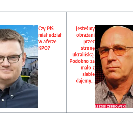
Czy PiS
Jesteśmy
miał udział
obrażani
w aferze
przez
KPO?
stronę
ukraińską.
Podobno za
mało z
siebie
dajemy…