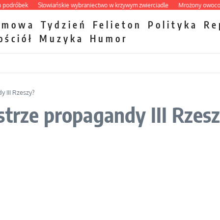
róbek
Słowiańskie wybraniectwo w krzywym zwierciadle
Mrożony owocowy za
zmowa
Tydzień
Felieton
Polityka
Re
ościół
Muzyka
Humor
 III Rzeszy?
strze propagandy III Rzes