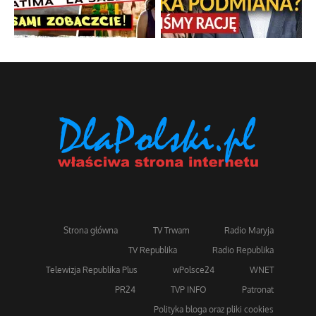
Strona główna
TV Trwam
Radio Maryja
TV Republika
Radio Republika
Telewizja Republika Plus
wPolsce24
WNET
PR24
TVP INFO
Patronat
Polityka bloga oraz pliki cookies