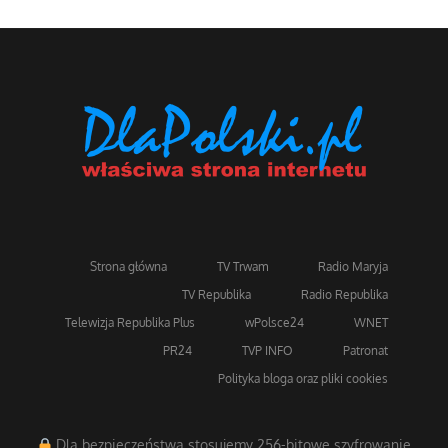
Strona główna
TV Trwam
Radio Maryja
TV Republika
Radio Republika
Telewizja Republika Plus
wPolsce24
WNET
PR24
TVP INFO
Patronat
Polityka bloga oraz pliki cookies
Dla bezpieczeństwa stosujemy 256-bitowe szyfrowanie