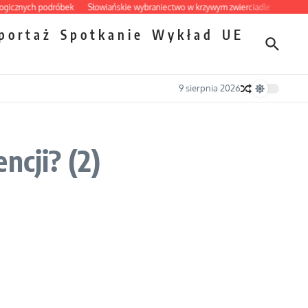
nych podróbek
Słowiańskie wybraniectwo w krzywym zwierciadle
Mrożony ow
portaż
Spotkanie
Wykład
UE
9 sierpnia 2026
ncji? (2)