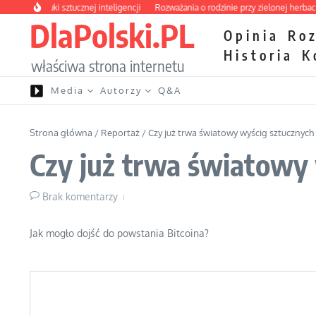
Przejdź do treści
oces nauki sztucznej inteligencji
Rozważania o rodzinie przy zielonej herbacie
DlaPolski.PL
Opinia
Ro
Historia
K
właściwa strona internetu
Media
Autorzy
Q&A
Strona główna
/
Reportaż
/
Czy już trwa światowy wyścig sztucznych i
Czy już trwa światowy w
Brak komentarzy
Jak mogło dojść do powstania Bitcoina?