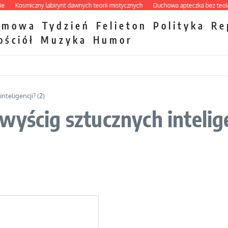
Kosmiczny labirynt dawnych teorii mistycznych
Duchowa apteczka bez teologicz
zmowa
Tydzień
Felieton
Polityka
Re
ościół
Muzyka
Humor
nteligencji? (2)
yścig sztucznych intelige