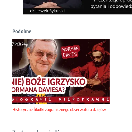
Podobne
Historyczne fikołki zagranicznego obserwatora dziejów