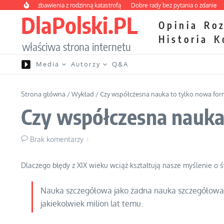
Przejdź do treści
wy kurs zbawienia z rodzinną katastrofą
Dobre rady bez pytania o zdanie
Niet
DlaPolski.PL
Opinia
Ro
Historia
K
właściwa strona internetu
Media
Autorzy
Q&A
Strona główna
/
Wykład
/
Czy współczesna nauka to tylko nowa form
Czy współczesna nauka 
Brak komentarzy
Dlaczego błędy z XIX wieku wciąż kształtują nasze myślenie o 
Nauka szczegółowa jako żadna nauka szczegółowa n
jakiekolwiek milion lat temu.