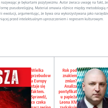
, nazywając je bękartami pozytywizmu. Autor zwraca uwagę na fakt, że
y formę pseudoreligijną. Materiał omawia różnice między metodologią n
rii ewolucji, argumentując, że bywa ona wykorzystywana jako narzędzi
roniącej przed intelektualnym uproszczeniem i regresem kulturowym.
Wielka
Rok pod
przebudow
znakiem
a Europy
zmian?
staje się
Analiza
faktem.
pontyfikat
Sprawdź,
u papieża
co czeka
Leona XIV
nasz region
zaskakuje