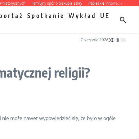
orycznych
Familijny spór o biskupie sakry
Papieskie innowacje w tradycyjnym
portaż
Spotkanie
Wykład
UE
7 sierpnia 2026
tycznej religii?
i nie może nawet wypowiedzieć się, że było w ogóle