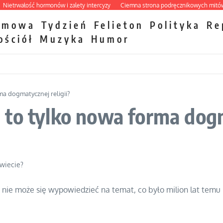
rwałość hormonów i zalety intercyzy
Ciemna strona podręcznikowych mitów hist
zmowa
Tydzień
Felieton
Polityka
Re
ościół
Muzyka
Humor
a dogmatycznej religii?
to tylko nowa forma dogma
świecie?
ie może się wypowiedzieć na temat, co było milion lat temu 