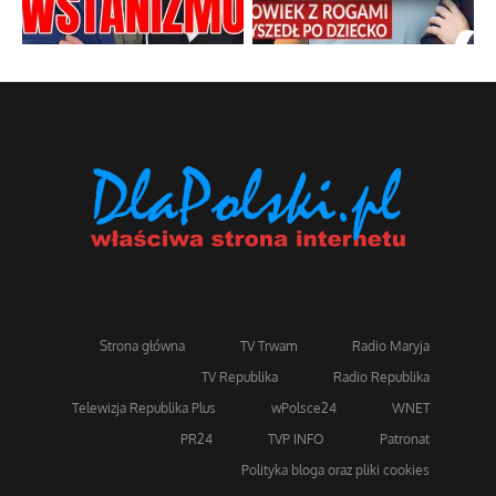
Strona główna
TV Trwam
Radio Maryja
TV Republika
Radio Republika
Telewizja Republika Plus
wPolsce24
WNET
PR24
TVP INFO
Patronat
Polityka bloga oraz pliki cookies