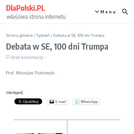
Przejdź do treści
DlaPolski.PL
Menu
właściwa strona internetu
Strona główna
/
Tydzień
/
Debata w SE, 100 dni Trumpa
Debata w SE, 100 dni Trumpa
Brak komentarzy
Prof. Mirosław Piotrowski
Udostępnij:
E-mail
WhatsApp