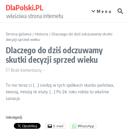
Przejdź do treści
DlaPolski.PL
Menu
właściwa strona internetu
Strona główna
/
Historia
/
Dlaczego do dziś odczuwamy skutki
decyzji sprzed wieku
Dlaczego do dziś odczuwamy
skutki decyzji sprzed wieku
Brak komentarzy
To nie teraz ci […] siedzą w tych spółkach skarbu państwa,
tworzą, mnożą te etaty. […] Po 26. roku robiła to właśnie
sanacja
Udostępnij:
E-mail
WhatsApp