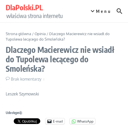
Przejdź do treści
DlaPolski.PL
Menu
właściwa strona internetu
Strona główna
/
Opinia
/
Dlaczego Macierewicz nie wsiadł do
Tupolewa lecącego do Smoleńska?
Dlaczego Macierewicz nie wsiadł
do Tupolewa lecącego do
Smoleńska?
Brak komentarzy
Leszek Szymowski
Udostępnij:
E-mail
WhatsApp