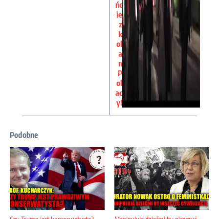
ńc
ie
z
k
ol
a
n
P
ol
ac
y!
Podobne