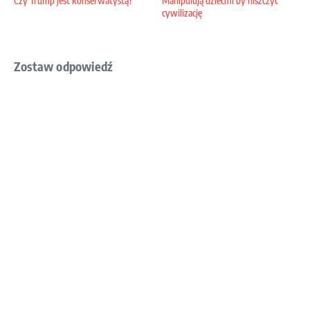
Czy Trump jest konserwatystą?
Manipulują dziećmi by niszczyć
cywilizację
Zostaw odpowiedź