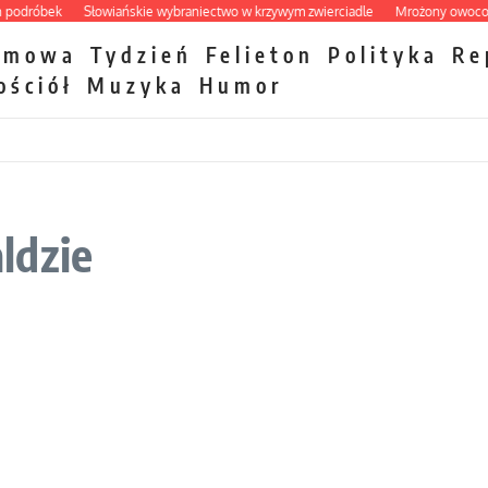
róbek
Słowiańskie wybraniectwo w krzywym zwierciadle
Mrożony owocowy za
zmowa
Tydzień
Felieton
Polityka
Re
ościół
Muzyka
Humor
ldzie