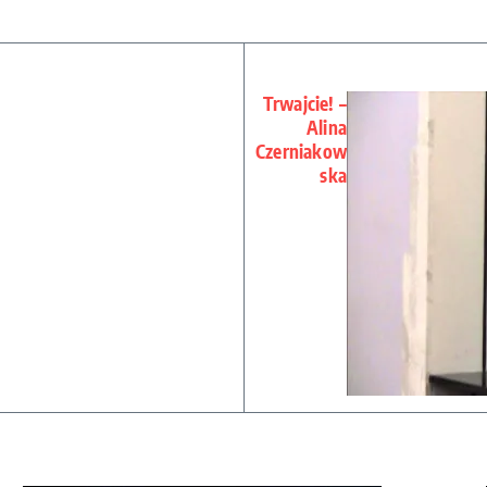
Trwajcie! –
Alina
Czerniakow
ska