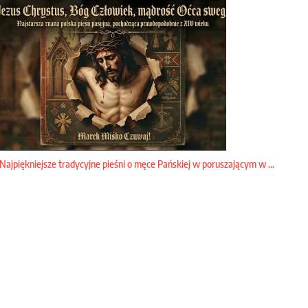
Najpiękniejsze tradycyjne pieśni o męce Pańskiej w poruszającym w ...