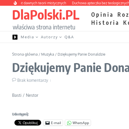
Przejdź do treści
y labirynt dawnych teorii mistycznych
Duchowa apteczka bez teologicznych pod
DlaPolski.PL
Opinia
Ro
Historia
K
właściwa strona internetu
Media
Autorzy
Q&A
Strona główna
/
Muzyka
/
Dziękujemy Panie Donaldzie
Dziękujemy Panie Dona
Brak komentarzy
Basti / Nestor
Udostępnij:
E-mail
WhatsApp