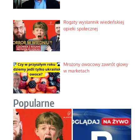
Rogaty wysłannik wiedeńskiej
opieki społecznej
Mrożony owocowy zawrót głowy
w marketach
Popularne