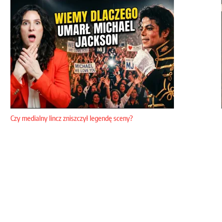
Czy medialny lincz zniszczył legendę sceny?