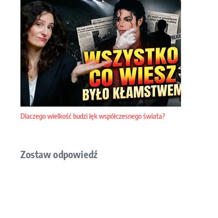
Dlaczego wielkość budzi lęk współczesnego świata?
Zostaw odpowiedź