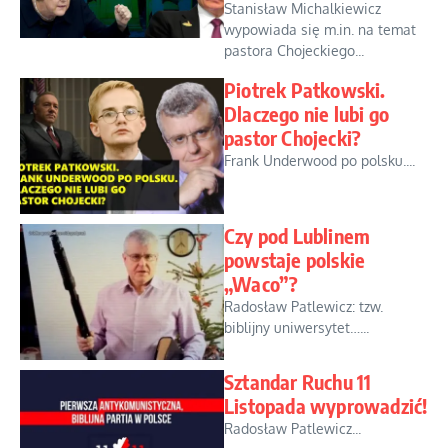
Stanisław Michalkiewicz
wypowiada się m.in. na temat
pastora Chojeckiego...
Piotrek Patkowski.
Dlaczego nie lubi go
pastor Chojecki?
Frank Underwood po polsku....
Czy pod Lublinem
powstaje polskie
„Waco”?
Radosław Patlewicz: tzw.
biblijny uniwersytet…...
Sztandar Ruchu 11
Listopada wyprowadzić!
Radosław Patlewicz...