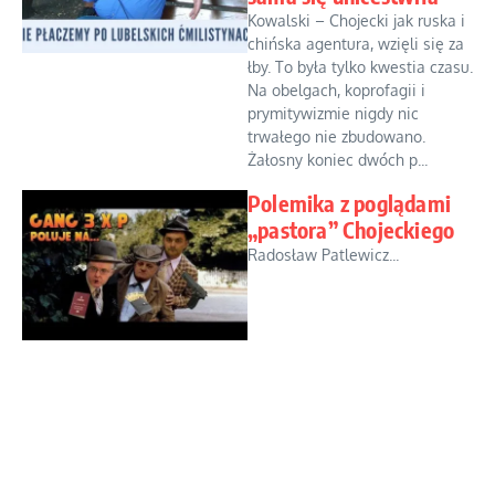
Kowalski – Chojecki jak ruska i
chińska agentura, wzięli się za
łby. To była tylko kwestia czasu.
Na obelgach, koprofagii i
prymitywizmie nigdy nic
trwałego nie zbudowano.
Żałosny koniec dwóch p...
Polemika z poglądami
„pastora” Chojeckiego
Radosław Patlewicz...