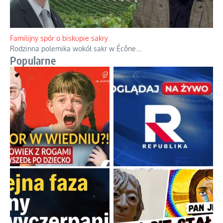
Familijny spór o biskupie sakry
Rodzinna polemika wokół sakr w Écône.
...
Popularne