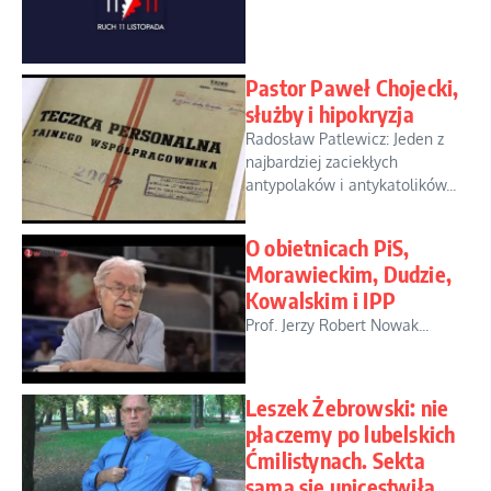
Pastor Paweł Chojecki,
służby i hipokryzja
Radosław Patlewicz: Jeden z
najbardziej zaciekłych
antypolaków i antykatolików...
O obietnicach PiS,
Morawieckim, Dudzie,
Kowalskim i IPP
Prof. Jerzy Robert Nowak...
Leszek Żebrowski: nie
płaczemy po lubelskich
Ćmilistynach. Sekta
sama się unicestwiła