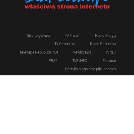
Strona główna
TV Trwam
Radio Maryja
TV Republika
Radio Republika
Telewizja Republika Plus
wPolsce24
WNET
PR24
TVP INFO
Patronat
Polityka bloga oraz pliki cookies
Dla bezpieczeństwa stosujemy 256-bitowe szyfrowanie
SSL