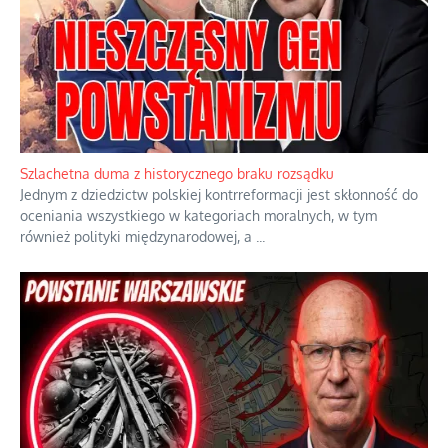
Szlachetna duma z historycznego braku rozsądku
Jednym z dziedzictw polskiej kontrreformacji jest skłonność do
oceniania wszystkiego w kategoriach moralnych, w tym
również polityki międzynarodowej, a
...