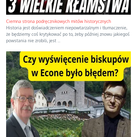
Ciemna strona podręcznikowych mitów historycznych
Historia jest doświadczeniem niepowtarzalnym i tłumaczenie,
że będziemy coś krytykować po to, żeby później znowu jakiegoś
powstania nie zrobili, jest
...