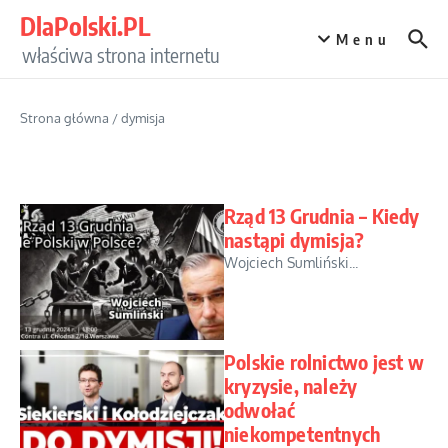
Przejdź do treści
DlaPolski.PL
Menu
właściwa strona internetu
Strona główna
/
dymisja
Rząd 13 Grudnia – Kiedy
nastąpi dymisja?
Wojciech Sumliński...
Polskie rolnictwo jest w
kryzysie, należy
odwołać
niekompetentnych