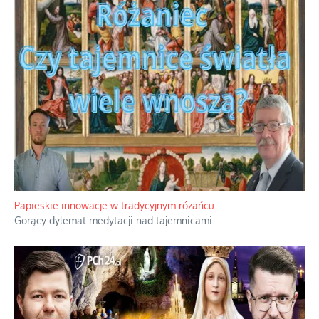
Papieskie innowacje w tradycyjnym różańcu
Gorący dylemat medytacji nad tajemnicami.
...