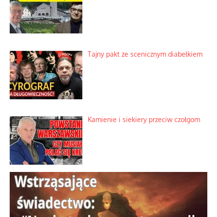
Tajny pakt ze scenicznym diabełkiem
Kamienie i siekiery przeciw czołgom