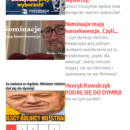
Janusz Cieszyński będzie miał
dostęp do rejestru wyborców!...
Nominacje mają
konsekwencje. Czyli…
…czyli dymisja ministra
Kowalczyka jest późnym
skutkiem wielokrotnie już tu
krytykowanej „piątki dla
zwierząt”, której minister
znający się na rolnictwie i
szanowany na wsi firmować ...
Henryk Kowalczyk
PODAŁ SIĘ DO DYMISJI
Kto na tym zarobił?...
1
2
3
...