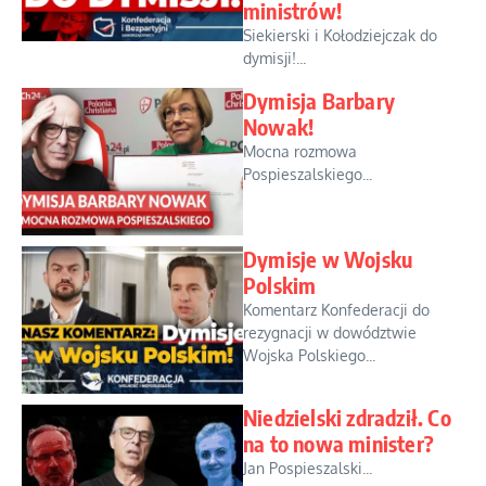
ministrów!
Siekierski i Kołodziejczak do
dymisji!...
Dymisja Barbary
Nowak!
Mocna rozmowa
Pospieszalskiego...
Dymisje w Wojsku
Polskim
Komentarz Konfederacji do
rezygnacji w dowództwie
Wojska Polskiego...
Niedzielski zdradził. Co
na to nowa minister?
Jan Pospieszalski...