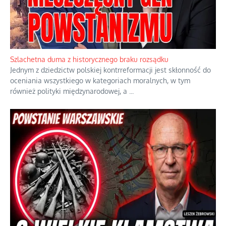
Szlachetna duma z historycznego braku rozsądku
Jednym z dziedzictw polskiej kontrreformacji jest skłonność do
oceniania wszystkiego w kategoriach moralnych, w tym
również polityki międzynarodowej, a
...