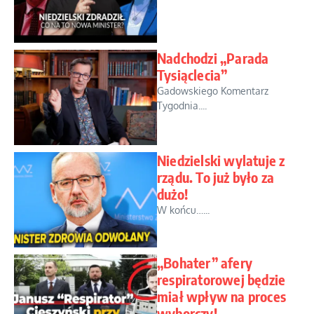
Nadchodzi „Parada
Tysiąclecia”
Gadowskiego Komentarz
Tygodnia....
Niedzielski wylatuje z
rządu. To już było za
dużo!
W końcu…...
„Bohater” afery
respiratorowej będzie
miał wpływ na proces
wyborczy!