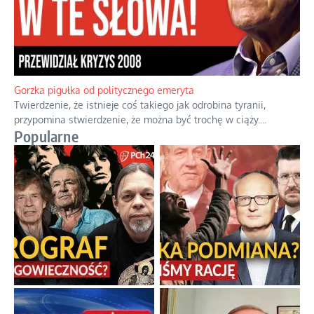
Gorzka pigułka od politycznego emeryta
Twierdzenie, że istnieje coś takiego jak odrobina tyranii,
przypomina stwierdzenie, że można być trochę w ciąży.
...
Popularne