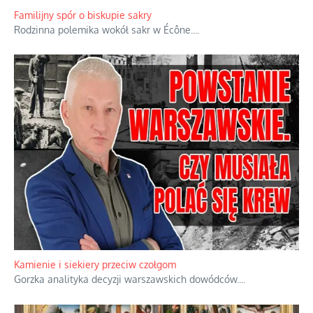
Familijny spór o biskupie sakry
Rodzinna polemika wokół sakr w Écône.
...
Kamienie i siekiery przeciw czołgom
Gorzka analityka decyzji warszawskich dowódców.
...