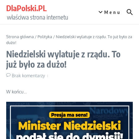
Przejdź do treści
DlaPolski.PL
Menu
właściwa strona internetu
Strona główna
/
Polityka
/
Niedzielski wylatuje z rządu. To już było za
dużo!
Niedzielski wylatuje z rządu. To
już było za dużo!
Brak komentarzy
W końcu…