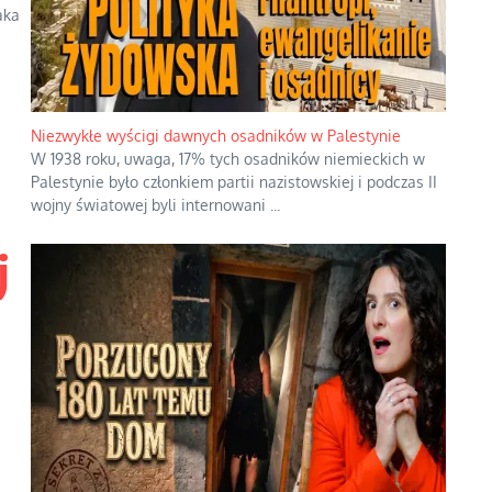
aka
Niezwykłe wyścigi dawnych osadników w Palestynie
W 1938 roku, uwaga, 17% tych osadników niemieckich w
Palestynie było członkiem partii nazistowskiej i podczas II
wojny światowej byli internowani
...
j