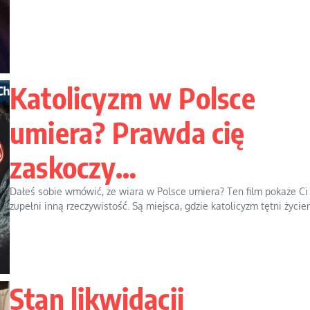
Katolicyzm w Polsce
umiera? Prawda cię
zaskoczy…
Dałeś sobie wmówić, że wiara w Polsce umiera? Ten film pokaże Ci
zupełni inną rzeczywistość. Są miejsca, gdzie katolicyzm tętni życiem
Stan likwidacji