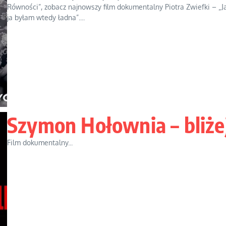
Równości”, zobacz najnowszy film dokumentalny Piotra Zwiefki – „J
ja byłam wtedy ładna”....
Szymon Hołownia – bliże
Film dokumentalny...