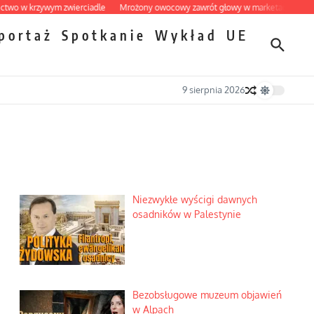
krzywym zwierciadle
Mrożony owocowy zawrót głowy w marketach
Ekspresowy
portaż
Spotkanie
Wykład
UE
9 sierpnia 2026
Niezwykłe wyścigi dawnych
osadników w Palestynie
Bezobsługowe muzeum objawień
w Alpach