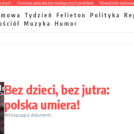
Duchowa apteczka bez teologicznych podróbek
Słowiańskie wybraniectwo w 
zmowa
Tydzień
Felieton
Polityka
Re
ościół
Muzyka
Humor
Bez dzieci, bez jutra:
polska umiera!
Wstrząsający dokument!...