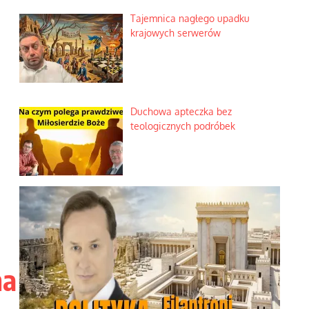
Tajemnica nagłego upadku
krajowych serwerów
Duchowa apteczka bez
teologicznych podróbek
na