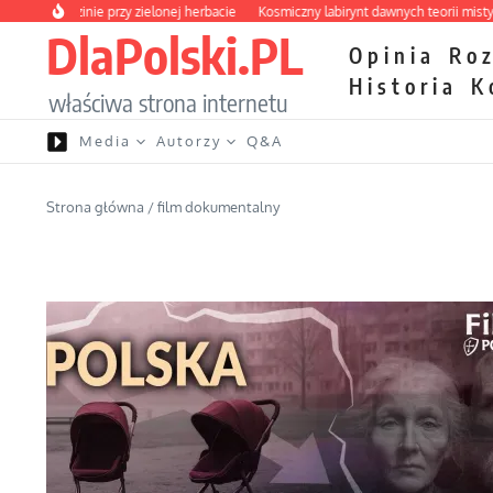
Przejdź do treści
 rodzinie przy zielonej herbacie
Kosmiczny labirynt dawnych teorii mistycznych
DlaPolski.PL
Opinia
Ro
Historia
K
właściwa strona internetu
Media
Autorzy
Q&A
Strona główna
/
film dokumentalny