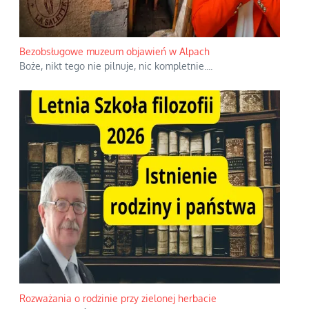
Bezobsługowe muzeum objawień w Alpach
Boże, nikt tego nie pilnuje, nic kompletnie.
...
Rozważania o rodzinie przy zielonej herbacie