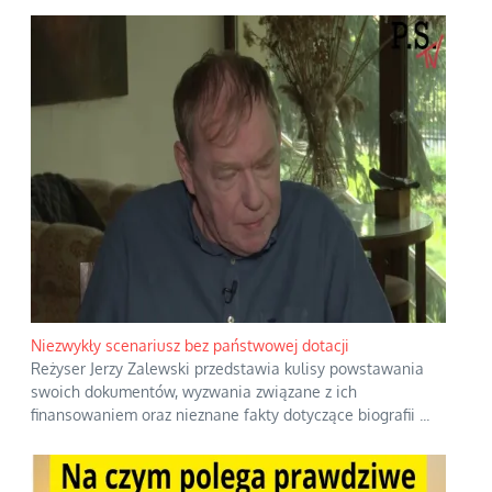
Niezwykły scenariusz bez państwowej dotacji
Reżyser Jerzy Zalewski przedstawia kulisy powstawania
swoich dokumentów, wyzwania związane z ich
finansowaniem oraz nieznane fakty dotyczące biografii
...