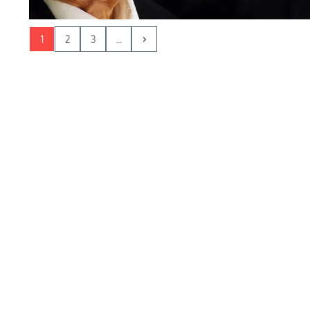
1
2
3
...