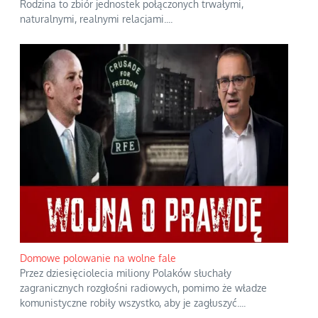
Rodzina to zbiór jednostek połączonych trwałymi,
naturalnymi, realnymi relacjami.
...
Domowe polowanie na wolne fale
Przez dziesięciolecia miliony Polaków słuchały
zagranicznych rozgłośni radiowych, pomimo że władze
komunistyczne robiły wszystko, aby je zagłuszyć.
...